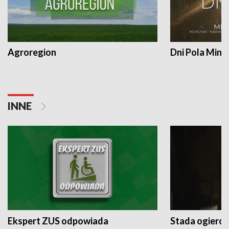
Agroregion
Dni Pola Min
INNE
Ekspert ZUS odpowiada
Stada ogieró