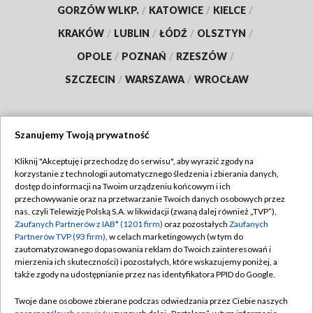
GORZÓW WLKP.
/
KATOWICE
/
KIELCE
/
KRAKÓW
/
LUBLIN
/
ŁÓDŹ
/
OLSZTYN
/
OPOLE
/
POZNAŃ
/
RZESZÓW
/
SZCZECIN
/
WARSZAWA
/
WROCŁAW
Szanujemy Twoją prywatność
Dołącz do nas:
Kliknij "Akceptuję i przechodzę do serwisu", aby wyrazić zgody na
korzystanie z technologii automatycznego śledzenia i zbierania danych,
TVP
dostęp do informacji na Twoim urządzeniu końcowym i ich
Abonament TVP
przechowywanie oraz na przetwarzanie Twoich danych osobowych przez
Regulamin TVP
nas, czyli Telewizję Polską S.A. w likwidacji (zwaną dalej również „TVP”),
Emisja w TVP
Polityka prywatności
Zaufanych Partnerów z IAB* (1201 firm)
oraz pozostałych
Zaufanych
Partnerów TVP (93 firm)
, w celach marketingowych (w tym do
Centrum informacji TVP
Moje zgody
zautomatyzowanego dopasowania reklam do Twoich zainteresowań i
mierzenia ich skuteczności) i pozostałych, które wskazujemy poniżej, a
Naziemna Telewizja Cyfrowa
Pomoc
także zgody na udostępnianie przez nas identyfikatora PPID do Google.
Sklep TVP
Biuro reklamy
Twoje dane osobowe zbierane podczas odwiedzania przez Ciebie naszych
Rada Programowa