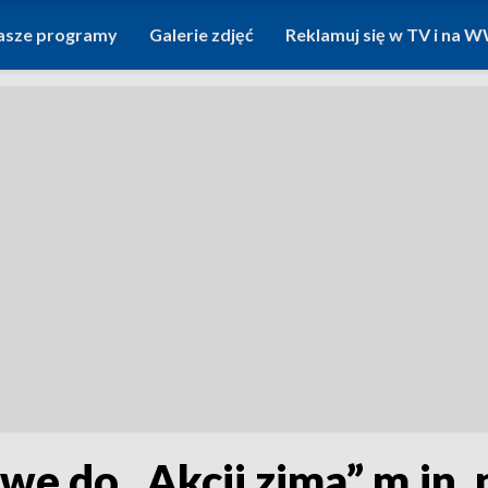
asze programy
Galerie zdjęć
Reklamuj się w TV i na
e do „Akcji zima” m.in. n