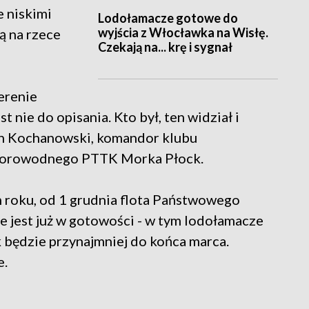
 niskimi
Lodołamacze gotowe do
wyjścia z Włocławka na Wisłę.
ą na rzece
Czekają na... krę i sygnał
erenie
est nie do opisania. Kto był, ten widział i
Jan Kochanowski, komandor klubu
otorowodnego PTTK Morka Płock.
ym roku, od 1 grudnia flota Państwowego
est już w gotowości - w tym lodołamacze
będzie przynajmniej do końca marca.
e.