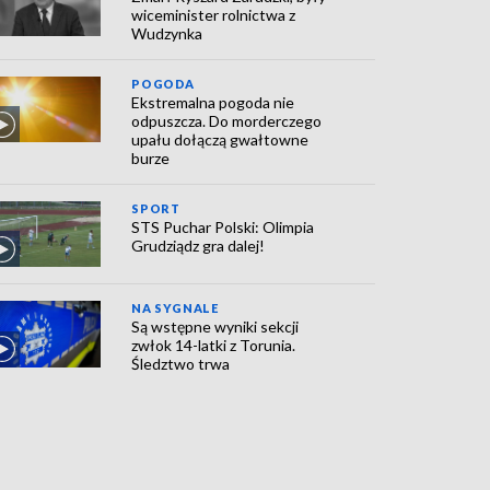
wiceminister rolnictwa z
Wudzynka
POGODA
Ekstremalna pogoda nie
odpuszcza. Do morderczego
upału dołączą gwałtowne
burze
SPORT
STS Puchar Polski: Olimpia
Grudziądz gra dalej!
NA SYGNALE
Są wstępne wyniki sekcji
zwłok 14-latki z Torunia.
Śledztwo trwa