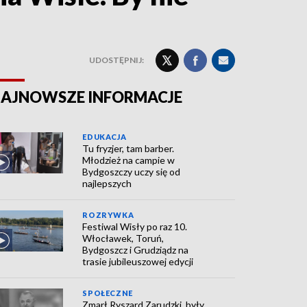
UDOSTĘPNIJ:
AJNOWSZE INFORMACJE
EDUKACJA
Tu fryzjer, tam barber.
Młodzież na campie w
Bydgoszczy uczy się od
najlepszych
ROZRYWKA
Festiwal Wisły po raz 10.
Włocławek, Toruń,
Bydgoszcz i Grudziądz na
trasie jubileuszowej edycji
SPOŁECZNE
Zmarł Ryszard Zarudzki, były