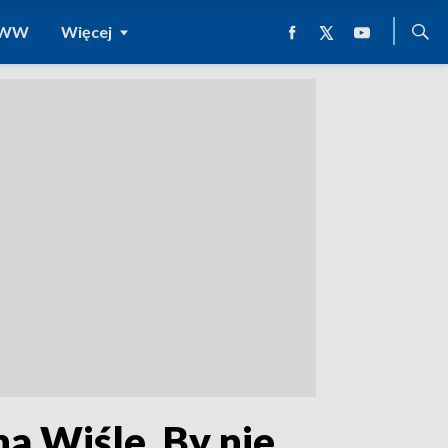
 WWW
Więcej
a Wiśle. By nie