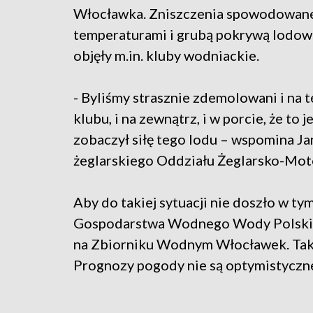
Włocławka. Zniszczenia spowodowane
temperaturami i grubą pokrywą lodow
objęły m.in. kluby wodniackie.
- Byliśmy strasznie zdemolowani i na t
klubu, i na zewnątrz, i w porcie, że to j
zobaczył siłę tego lodu – wspomina 
żeglarskiego Oddziału Żeglarsko-M
Aby do takiej sytuacji nie doszło w t
Gospodarstwa Wodnego Wody Polskie j
na Zbiorniku Wodnym Włocławek. Tak 
Prognozy pogody nie są optymistyczn