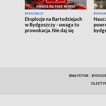
BYDGOSZCZ
BYDGO
Eksplozje na Bartodziejach
Naucz
w Bydgoszczy - uwaga to
powró
prowokacja. Nie daj się
bydgo
wciągnąć w grę chaosu
odbęd
informacyjnego
„UNIT
BIAŁYSTOK
/
BYDGO
OLSZTY