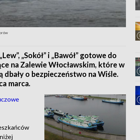
torów
 „Lew”, „Sokół” i „Bawół” gotowe do
jące na Zalewie Włocławskim, które w
 dbały o bezpieczeństwo na Wiśle.
ca marca.
luczowe
ieszkańców
niżej