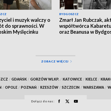
SZCZ
BYDGOSZCZ
yciel i muzyk walczy o
Zmarł Jan Rubczak, akt
t do sprawności. W
współtwórca Kabaretu
skim Myślęcinku
oraz Beanusa w Bydgo
zie się charytatywny
 dla Jareckiego”
ZOBACZ WIĘCEJ
SZCZ
/
GDAŃSK
/
GORZÓW WLKP.
/
KATOWICE
/
KIELCE
/
KRA
N
/
OPOLE
/
POZNAŃ
/
RZESZÓW
/
SZCZECIN
/
WARSZAWA
/
W
Dołącz do nas: