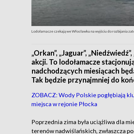
Lodołamacze czekają we Włocławku na wyjściu do rozbijania za
„Orkan”, „Jaguar”, „Niedźwiedź”,
akcji. To lodołamacze stacjonu
nadchodzących miesiącach będą
Tak będzie przynajmniej do koń
ZOBACZ: Wody Polskie pogłębiają k
miejsca w rejonie Płocka
Poprzednia zima była uciążliwa dla m
terenów nadwiślańskich, zwłaszcza po