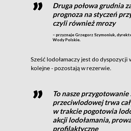
Druga połowa grudnia za
prognoza na styczeń prz
czyli również mrozy
– przyznaje Grzegorz Szymoniuk, dyre
Wody Polskie.
Sześć lodołamaczy jest do dyspozycji 
kolejne - pozostają w rezerwie.
To nasze przygotowanie 
przeciwlodowej trwa cały
w trakcie pogotowia lod
akcji lodołamania, prow
profilaktyczne