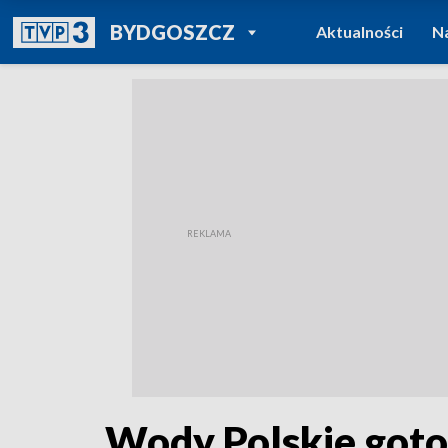
POWRÓT DO
BYDGOSZCZ
Aktualności
N
TVP REGIONY
Wody Polskie gotow