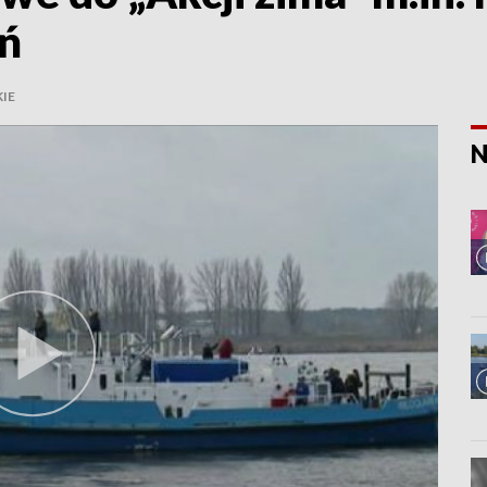
ań
IE
N