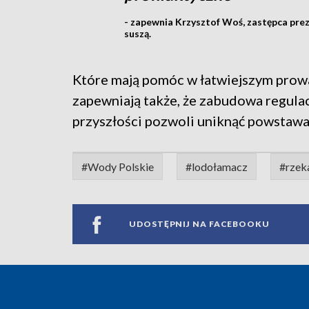
- zapewnia Krzysztof Woś, zastępca pre
suszą.
Które mają pomóc w łatwiejszym prowa
zapewniają także, że zabudowa regula
przyszłości pozwoli uniknąć powstawa
#Wody Polskie
#lodołamacz
#rzek
UDOSTĘPNIJ NA FACEBOOKU