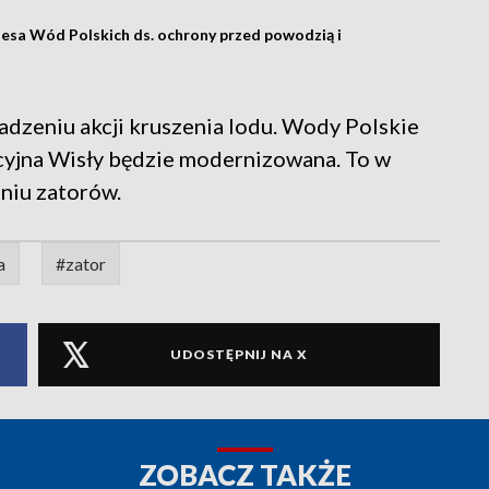
zesa Wód Polskich ds. ochrony przed powodzią i
dzeniu akcji kruszenia lodu. Wody Polskie
cyjna Wisły będzie modernizowana. To w
niu zatorów.
a
#zator
UDOSTĘPNIJ NA X
ZOBACZ TAKŻE