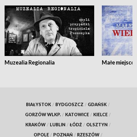
Muzealia Regionalia
Małe miejscow
BIAŁYSTOK
/
BYDGOSZCZ
/
GDAŃSK
/
GORZÓW WLKP.
/
KATOWICE
/
KIELCE
/
KRAKÓW
/
LUBLIN
/
ŁÓDŹ
/
OLSZTYN
/
OPOLE
/
POZNAŃ
/
RZESZÓW
/