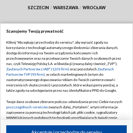
SZCZECIN
/
WARSZAWA
/
WROCŁAW
Szanujemy Twoją prywatność
Dołącz do nas:
Kliknij "Akceptuję i przechodzę do serwisu", aby wyrazić zgody na
korzystanie z technologii automatycznego śledzenia i zbierania danych,
TVP
dostęp do informacji na Twoim urządzeniu końcowym i ich
Abonament TVP
przechowywanie oraz na przetwarzanie Twoich danych osobowych przez
Regulamin TVP
nas, czyli Telewizję Polską S.A. w likwidacji (zwaną dalej również „TVP”),
Emisja w TVP
Polityka prywatności
Zaufanych Partnerów z IAB* (1201 firm)
oraz pozostałych
Zaufanych
Partnerów TVP (93 firm)
, w celach marketingowych (w tym do
Centrum informacji TVP
Moje zgody
zautomatyzowanego dopasowania reklam do Twoich zainteresowań i
mierzenia ich skuteczności) i pozostałych, które wskazujemy poniżej, a
Naziemna Telewizja Cyfrowa
Pomoc
także zgody na udostępnianie przez nas identyfikatora PPID do Google.
Sklep TVP
Biuro reklamy
Twoje dane osobowe zbierane podczas odwiedzania przez Ciebie naszych
Rada Programowa
Kontakt
poszczególnych serwisów
zwanych dalej „Portalem”, w tym informacje
zapisywane za pomocą technologii takich jak: pliki cookie, sygnalizatory
System NOS
WWW lub innych podobnych technologii umożliwiających świadczenie
dopasowanych i bezpiecznych usług, personalizację treści oraz reklam,
Informacje o nadawcy
Kanały
udostępnianie funkcji mediów społecznościowych oraz analizowanie
Akceptuję i przechodzę do serwisu