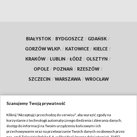
BIAŁYSTOK
/
BYDGOSZCZ
/
GDAŃSK
/
GORZÓW WLKP.
/
KATOWICE
/
KIELCE
/
KRAKÓW
/
LUBLIN
/
ŁÓDŹ
/
OLSZTYN
/
OPOLE
/
POZNAŃ
/
RZESZÓW
/
SZCZECIN
/
WARSZAWA
/
WROCŁAW
Szanujemy Twoją prywatność
Dołącz do nas:
Kliknij "Akceptuję i przechodzę do serwisu", aby wyrazić zgody na
korzystanie z technologii automatycznego śledzenia i zbierania danych,
TVP
dostęp do informacji na Twoim urządzeniu końcowym i ich
Abonament TVP
przechowywanie oraz na przetwarzanie Twoich danych osobowych przez
Regulamin TVP
nas, czyli Telewizję Polską S.A. w likwidacji (zwaną dalej również „TVP”),