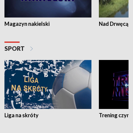
Magazyn nakielski
Nad Drwęcą
SPORT
Liga na skróty
Trening czyni 