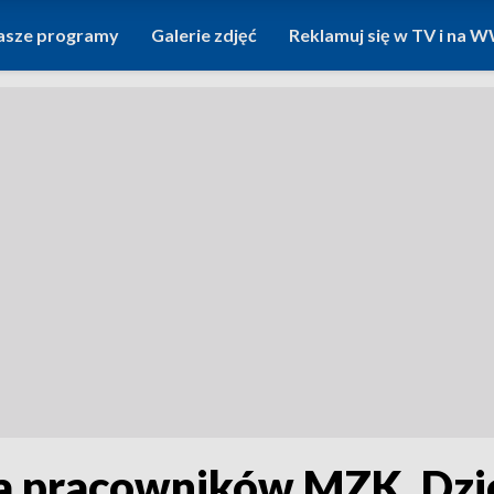
asze programy
Galerie zdjęć
Reklamuj się w TV i na
 pracowników MZK. Dziel