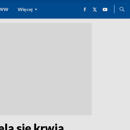
 WWW
Więcej
ą się krwią