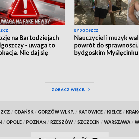
SZCZ
BYDGOSZCZ
ozje na Bartodziejach
Nauczyciel i muzyk wal
goszczy - uwaga to
powrót do sprawności
kacja. Nie daj się
bydgoskim Myślęcinku
nąć w grę chaosu
odbędzie się charytat
macyjnego
„UNIT dla Jareckiego”
ZOBACZ WIĘCEJ
SZCZ
/
GDAŃSK
/
GORZÓW WLKP.
/
KATOWICE
/
KIELCE
/
KRA
N
/
OPOLE
/
POZNAŃ
/
RZESZÓW
/
SZCZECIN
/
WARSZAWA
/
W