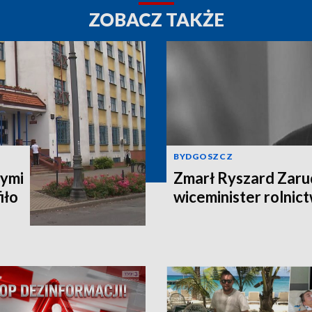
ZOBACZ TAKŻE
BYDGOSZCZ
ymi
Zmarł Ryszard Zarud
iło
wiceminister rolni