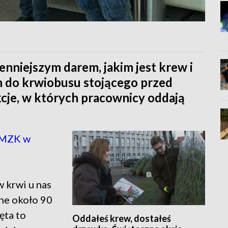
enniejszym darem, jakim jest krew i
h do krwiobusu stojącego przed
kcje, w których pracownicy oddają
 MZK w
 krwi u nas
ane około 90
ęta to
Oddałeś krew, dostałeś