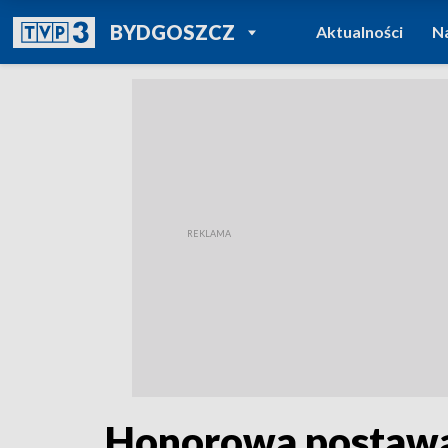
POWRÓT DO
BYDGOSZCZ
Aktualności
N
TVP REGIONY
Honorowa postawa