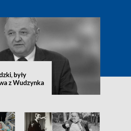
zki, były
ctwa z Wudzynka