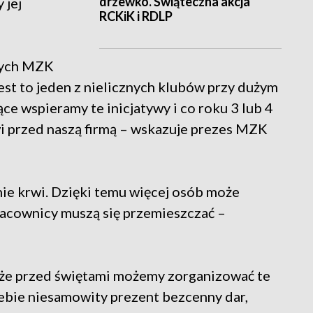
drzewko. Świąteczna akcja
 jej
RCKiK i RDLP
szych MZK
st to jeden z nielicznych klubów przy dużym
ące wspieramy te inicjatywy i co roku 3 lub 4
wi przed naszą firmą – wskazuje prezes MZK
nie krwi. Dzięki temu więcej osób może
 pracownicy muszą się przemieszczać –
, że przed świętami możemy zorganizować te
zebie niesamowity prezent bezcenny dar,