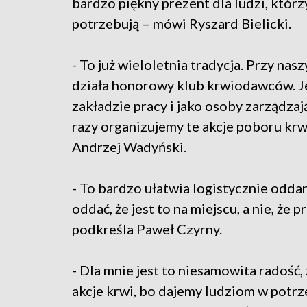
bardzo piękny prezent dla ludzi, którzy
potrzebują – mówi Ryszard Bielicki.
- To już wieloletnia tradycja. Przy na
działa honorowy klub krwiodawców. Je
zakładzie pracy i jako osoby zarządzaj
razy organizujemy te akcje poboru kr
Andrzej Wadyński.
- To bardzo ułatwia logistycznie odda
oddać, że jest to na miejscu, a nie, że
podkreśla Paweł Czyrny.
- Dla mnie jest to niesamowita radość
akcje krwi, bo dajemy ludziom w potr