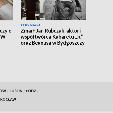
BYDGOSZCZ
czy o
Zmarł Jan Rubczak, aktor i
. W
współtwórca Kabaretu „π”
oraz Beanusa w Bydgoszczy
ywny
KÓW
/
LUBLIN
/
ŁÓDŹ
/
ROCŁAW