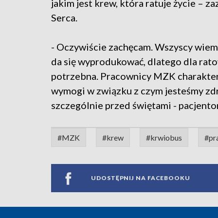
jakim jest krew, która ratuje życie 
Serca.
- Oczywiście zachęcam. Wszyscy wiemy, 
da się wyprodukować, dlatego dla rato
potrzebna. Pracownicy MZK charaktery
wymogi w związku z czym jesteśmy zd
szczególnie przed świętami - pacjent
#MZK
#krew
#krwiobus
#pr
UDOSTĘPNIJ NA FACEBOOKU