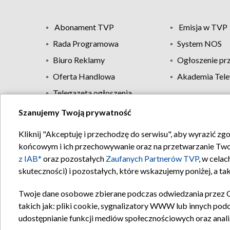
Abonament TVP
Emisja w TVP
Rada Programowa
System NOS
Biuro Reklamy
Ogłoszenie pr
Oferta Handlowa
Akademia Tele
Telegazeta ogłoszenia
Szanujemy Twoją prywatność
Regulamin TVP
Kliknij "Akceptuję i przechodzę do serwisu", aby wyrazić zg
końcowym i ich przechowywanie oraz na przetwarzanie Twoich
z IAB*
oraz pozostałych
Zaufanych Partnerów TVP
, w cela
skuteczności) i pozostałych, które wskazujemy poniżej, a t
Twoje dane osobowe zbierane podczas odwiedzania przez 
takich jak: pliki cookie, sygnalizatory WWW lub innych pod
udostępnianie funkcji mediów społecznościowych oraz anali