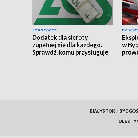
BYDGOSZCZ
BYDGO
Dodatek dla sieroty
Ekspl
zupełnej nie dla każdego.
w Byd
Sprawdź, komu przysługuje
prowo
świadczenie z ZUS
wciąg
infor
BIAŁYSTOK
/
BYDGO
OLSZTY