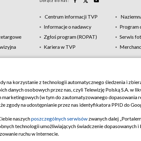
Dołącz do nas:
Centrum informacji TVP
Naziemna
Informacje o nadawcy
Program d
zetargowe
Zgłoś program (ROPAT)
Serwis fo
wizyjna
Kariera w TVP
Merchandi
Polityka prywatności
Moje zgody
Pomoc
Biuro re
ody na korzystanie z technologii automatycznego śledzenia i zbie
 danych osobowych przez nas, czyli Telewizję Polską S.A. w likw
ch marketingowych (w tym do zautomatyzowanego dopasowania re
akże zgody na udostępnianie przez nas identyfikatora PPID do Goo
Ciebie naszych
poszczególnych serwisów
zwanych dalej „Portalem
obnych technologii umożliwiających świadczenie dopasowanych i be
zowanie ruchu w Internecie.