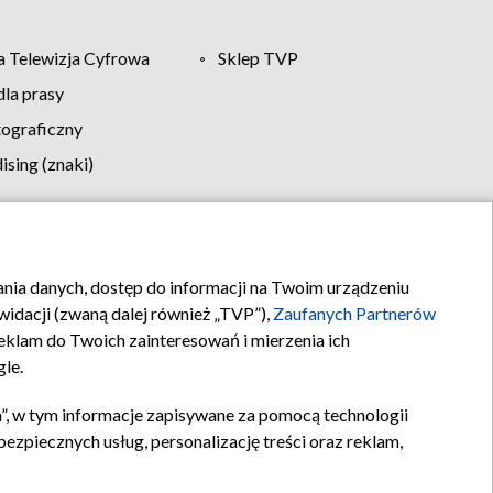
 Telewizja Cyfrowa
Sklep TVP
la prasy
tograficzny
sing (znaki)
klamy
Kontakt
rania danych, dostęp do informacji na Twoim urządzeniu
idacji (zwaną dalej również „TVP”),
Zaufanych Partnerów
klam do Twoich zainteresowań i mierzenia ich
gle.
”, w tym informacje zapisywane za pomocą technologii
zpiecznych usług, personalizację treści oraz reklam,