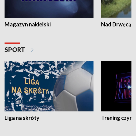
Magazyn nakielski
Nad Drwęcą
SPORT
Liga na skróty
Trening czyni 