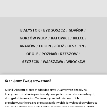
BIAŁYSTOK
/
BYDGOSZCZ
/
GDAŃSK
/
GORZÓW WLKP.
/
KATOWICE
/
KIELCE
/
KRAKÓW
/
LUBLIN
/
ŁÓDŹ
/
OLSZTYN
/
OPOLE
/
POZNAŃ
/
RZESZÓW
/
SZCZECIN
/
WARSZAWA
/
WROCŁAW
Szanujemy Twoją prywatność
Dołącz do nas:
Kliknij "Akceptuję i przechodzę do serwisu", aby wyrazić zgody na
korzystanie z technologii automatycznego śledzenia i zbierania danych,
TVP
dostęp do informacji na Twoim urządzeniu końcowym i ich
Abonament TVP
przechowywanie oraz na przetwarzanie Twoich danych osobowych przez
Regulamin TVP
nas, czyli Telewizję Polską S.A. w likwidacji (zwaną dalej również „TVP”),