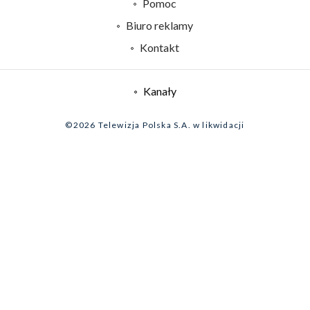
Pomoc
Sklep TVP
Biuro reklamy
Rada Programowa
Kontakt
System NOS
Informacje o nadawcy
Kanały
Program dla prasy
©2026 Telewizja Polska S.A. w likwidacji
Biuro Reklamy
Ogłoszenie przetargowe
Zgłoś program (ROPAT)
Serwis fotograficzny
Oferta Handlowa
Akademia Telewizyjna
Kariera w TVP
Merchandising (znaki)
Telegazeta ogłoszenia