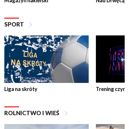
Magazyn nakielski
Nad Drwęcą
SPORT
Liga na skróty
Trening czyni 
ROLNICTWO I WIEŚ