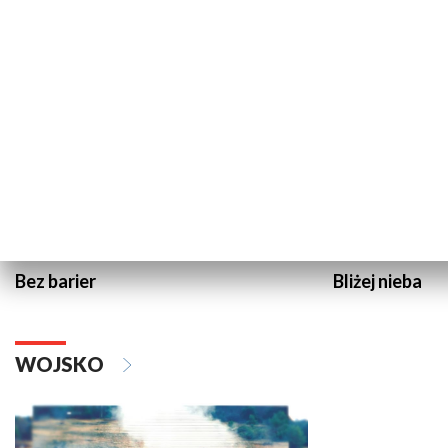
NAUKA I EDUKACJA
Bez barier
Bliżej nieba
WOJSKO