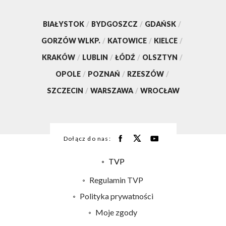
BIAŁYSTOK
/
BYDGOSZCZ
/
GDAŃSK
/
GORZÓW WLKP.
/
KATOWICE
/
KIELCE
/
KRAKÓW
/
LUBLIN
/
ŁÓDŹ
/
OLSZTYN
/
OPOLE
/
POZNAŃ
/
RZESZÓW
/
SZCZECIN
/
WARSZAWA
/
WROCŁAW
Dołącz do nas:
TVP
Abonament TVP
Regulamin TVP
Emisja w TVP
Polityka prywatności
Centrum informacji TVP
Moje zgody
Naziemna Telewizja Cyfrowa