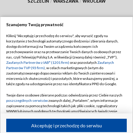
SZCZECIN
/
WARSZAWA
/
WROCŁAW
Szanujemy Twoją prywatność
Dołącz do nas:
Kliknij "Akceptuję i przechodzę do serwisu", aby wyrazić zgody na
korzystanie z technologii automatycznego śledzenia i zbierania danych,
TVP
dostęp do informacji na Twoim urządzeniu końcowym i ich
Abonament TVP
przechowywanie oraz na przetwarzanie Twoich danych osobowych przez
Regulamin TVP
nas, czyli Telewizję Polską S.A. w likwidacji (zwaną dalej również „TVP”),
Emisja w TVP
Polityka prywatności
Zaufanych Partnerów z IAB* (1201 firm)
oraz pozostałych
Zaufanych
Partnerów TVP (93 firm)
, w celach marketingowych (w tym do
Centrum informacji TVP
Moje zgody
zautomatyzowanego dopasowania reklam do Twoich zainteresowań i
mierzenia ich skuteczności) i pozostałych, które wskazujemy poniżej, a
Naziemna Telewizja Cyfrowa
Pomoc
także zgody na udostępnianie przez nas identyfikatora PPID do Google.
Sklep TVP
Biuro reklamy
Twoje dane osobowe zbierane podczas odwiedzania przez Ciebie naszych
Rada Programowa
Kontakt
poszczególnych serwisów
zwanych dalej „Portalem”, w tym informacje
zapisywane za pomocą technologii takich jak: pliki cookie, sygnalizatory
System NOS
WWW lub innych podobnych technologii umożliwiających świadczenie
dopasowanych i bezpiecznych usług, personalizację treści oraz reklam,
Informacje o nadawcy
Kanały
udostępnianie funkcji mediów społecznościowych oraz analizowanie
Akceptuję i przechodzę do serwisu
ruchu w Internecie.
Program dla prasy