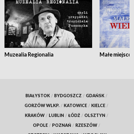
Muzealia Regionalia
Małe miejscow
BIAŁYSTOK
/
BYDGOSZCZ
/
GDAŃSK
/
GORZÓW WLKP.
/
KATOWICE
/
KIELCE
/
KRAKÓW
/
LUBLIN
/
ŁÓDŹ
/
OLSZTYN
/
OPOLE
/
POZNAŃ
/
RZESZÓW
/