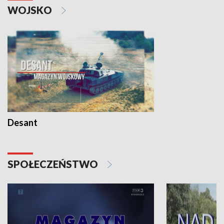
WOJSKO
Desant
SPOŁECZEŃSTWO