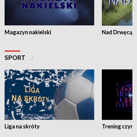
Magazyn nakielski
Nad Drwęcą
SPORT
Liga na skróty
Trening czyni 