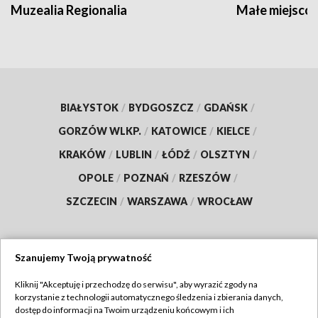
Muzealia Regionalia
Małe miejscow
BIAŁYSTOK
/
BYDGOSZCZ
/
GDAŃSK
/
GORZÓW WLKP.
/
KATOWICE
/
KIELCE
/
KRAKÓW
/
LUBLIN
/
ŁÓDŹ
/
OLSZTYN
/
OPOLE
/
POZNAŃ
/
RZESZÓW
/
SZCZECIN
/
WARSZAWA
/
WROCŁAW
Szanujemy Twoją prywatność
Dołącz do nas:
Kliknij "Akceptuję i przechodzę do serwisu", aby wyrazić zgody na
korzystanie z technologii automatycznego śledzenia i zbierania danych,
TVP
dostęp do informacji na Twoim urządzeniu końcowym i ich