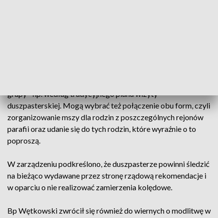
Zarządzenie wydane zostało w związku z pandemią
koronawirusa i wprowadzonymi obostrzeniami.
Proboszczowie mogą zdecydować o złożeniu tradycyjnej
wizyty duszpasterskiej w domach wiernych, którzy wcześniej
o to poproszą, a tam, gdzie zrezygnują z tradycyjnej kolędy
mogą zrosić wiernych do kościoła na mszę dla wskazanej
grupy - np. według tradycyjnego planu wizyty
duszpasterskiej. Mogą wybrać też połączenie obu form, czyli
zorganizowanie mszy dla rodzin z poszczególnych rejonów
parafii oraz udanie się do tych rodzin, które wyraźnie o to
poproszą.
W zarządzeniu podkreślono, że duszpasterze powinni śledzić
na bieżąco wydawane przez stronę rządową rekomendacje i
w oparciu o nie realizować zamierzenia kolędowe.
Bp Wętkowski zwrócił się również do wiernych o modlitwę w