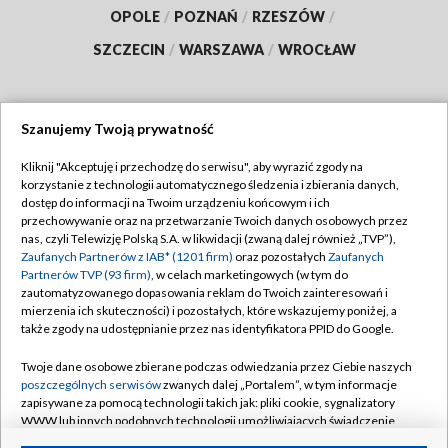
OPOLE
/
POZNAŃ
/
RZESZÓW
/
SZCZECIN
/
WARSZAWA
/
WROCŁAW
Szanujemy Twoją prywatność
Dołącz do nas:
Kliknij "Akceptuję i przechodzę do serwisu", aby wyrazić zgody na
korzystanie z technologii automatycznego śledzenia i zbierania danych,
TVP
dostęp do informacji na Twoim urządzeniu końcowym i ich
Abonament TVP
przechowywanie oraz na przetwarzanie Twoich danych osobowych przez
Regulamin TVP
nas, czyli Telewizję Polską S.A. w likwidacji (zwaną dalej również „TVP”),
Emisja w TVP
Polityka prywatności
Zaufanych Partnerów z IAB* (1201 firm)
oraz pozostałych
Zaufanych
Partnerów TVP (93 firm)
, w celach marketingowych (w tym do
Centrum informacji TVP
Moje zgody
zautomatyzowanego dopasowania reklam do Twoich zainteresowań i
mierzenia ich skuteczności) i pozostałych, które wskazujemy poniżej, a
Naziemna Telewizja Cyfrowa
Pomoc
także zgody na udostępnianie przez nas identyfikatora PPID do Google.
Sklep TVP
Biuro reklamy
Twoje dane osobowe zbierane podczas odwiedzania przez Ciebie naszych
Rada Programowa
Kontakt
poszczególnych serwisów
zwanych dalej „Portalem”, w tym informacje
zapisywane za pomocą technologii takich jak: pliki cookie, sygnalizatory
System NOS
WWW lub innych podobnych technologii umożliwiających świadczenie
dopasowanych i bezpiecznych usług, personalizację treści oraz reklam,
Informacje o nadawcy