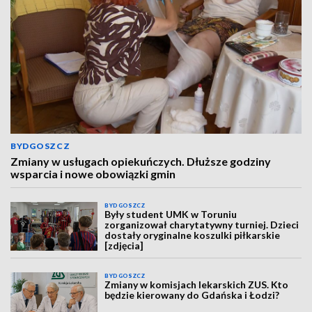
BYDGOSZCZ
Zmiany w usługach opiekuńczych. Dłuższe godziny
wsparcia i nowe obowiązki gmin
BYDGOSZCZ
Były student UMK w Toruniu
zorganizował charytatywny turniej. Dzieci
dostały oryginalne koszulki piłkarskie
[zdjęcia]
BYDGOSZCZ
Zmiany w komisjach lekarskich ZUS. Kto
będzie kierowany do Gdańska i Łodzi?