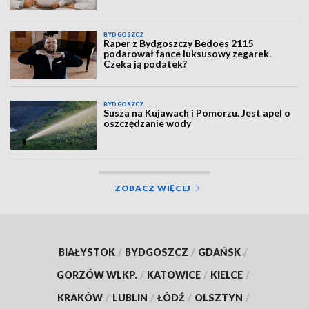
BYDGOSZCZ
Raper z Bydgoszczy Bedoes 2115
podarował fance luksusowy zegarek.
Czeka ją podatek?
BYDGOSZCZ
Susza na Kujawach i Pomorzu. Jest apel o
oszczędzanie wody
ZOBACZ WIĘCEJ
BIAŁYSTOK
/
BYDGOSZCZ
/
GDAŃSK
/
GORZÓW WLKP.
/
KATOWICE
/
KIELCE
/
KRAKÓW
/
LUBLIN
/
ŁÓDŹ
/
OLSZTYN
/