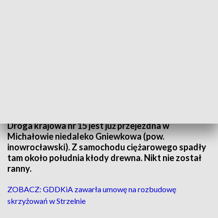
Utrudnienia na tym odcinku drogi krajowej nr 15 mają potrwać ok. 3 godzin
Droga krajowa nr 15 jest już przejezdna w
Michałowie niedaleko Gniewkowa (pow.
inowrocławski). Z samochodu ciężarowego spadły
tam około południa kłody drewna. Nikt nie został
ranny.
ZOBACZ: GDDKiA zawarła umowę na rozbudowę
skrzyżowań w Strzelnie