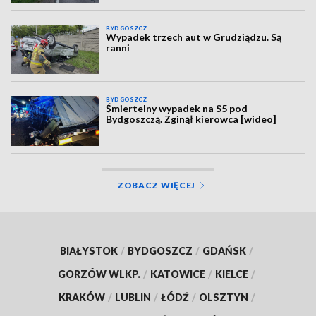
BYDGOSZCZ
Wypadek trzech aut w Grudziądzu. Są
ranni
BYDGOSZCZ
Śmiertelny wypadek na S5 pod
Bydgoszczą. Zginął kierowca [wideo]
ZOBACZ WIĘCEJ
BIAŁYSTOK
/
BYDGOSZCZ
/
GDAŃSK
/
GORZÓW WLKP.
/
KATOWICE
/
KIELCE
/
KRAKÓW
/
LUBLIN
/
ŁÓDŹ
/
OLSZTYN
/