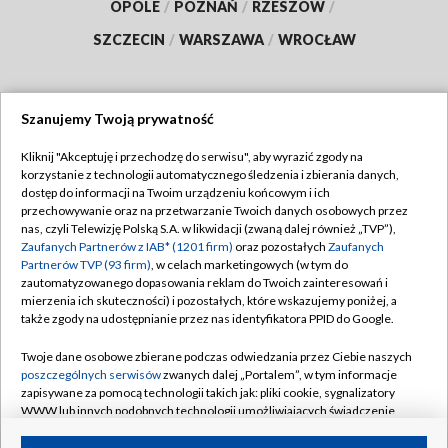
OPOLE
/
POZNAŃ
/
RZESZÓW
/
SZCZECIN
/
WARSZAWA
/
WROCŁAW
Szanujemy Twoją prywatność
Dołącz do nas:
Kliknij "Akceptuję i przechodzę do serwisu", aby wyrazić zgody na
korzystanie z technologii automatycznego śledzenia i zbierania danych,
TVP
dostęp do informacji na Twoim urządzeniu końcowym i ich
Abonament TVP
przechowywanie oraz na przetwarzanie Twoich danych osobowych przez
Regulamin TVP
nas, czyli Telewizję Polską S.A. w likwidacji (zwaną dalej również „TVP”),
Emisja w TVP
Polityka prywatności
Zaufanych Partnerów z IAB* (1201 firm)
oraz pozostałych
Zaufanych
Partnerów TVP (93 firm)
, w celach marketingowych (w tym do
Centrum informacji TVP
Moje zgody
zautomatyzowanego dopasowania reklam do Twoich zainteresowań i
mierzenia ich skuteczności) i pozostałych, które wskazujemy poniżej, a
Naziemna Telewizja Cyfrowa
Pomoc
także zgody na udostępnianie przez nas identyfikatora PPID do Google.
Sklep TVP
Biuro reklamy
Twoje dane osobowe zbierane podczas odwiedzania przez Ciebie naszych
Rada Programowa
Kontakt
poszczególnych serwisów
zwanych dalej „Portalem”, w tym informacje
zapisywane za pomocą technologii takich jak: pliki cookie, sygnalizatory
System NOS
WWW lub innych podobnych technologii umożliwiających świadczenie
dopasowanych i bezpiecznych usług, personalizację treści oraz reklam,
Informacje o nadawcy
Kanały
udostępnianie funkcji mediów społecznościowych oraz analizowanie