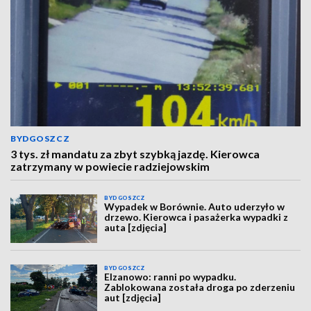
BYDGOSZCZ
3 tys. zł mandatu za zbyt szybką jazdę. Kierowca
zatrzymany w powiecie radziejowskim
BYDGOSZCZ
Wypadek w Borównie. Auto uderzyło w
drzewo. Kierowca i pasażerka wypadki z
auta [zdjęcia]
BYDGOSZCZ
Elzanowo: ranni po wypadku.
Zablokowana została droga po zderzeniu
aut [zdjęcia]