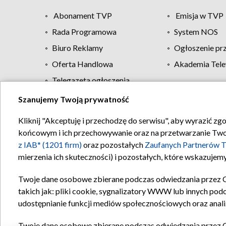
Abonament TVP
Emisja w TVP
Rada Programowa
System NOS
Biuro Reklamy
Ogłoszenie pr
Oferta Handlowa
Akademia Tele
Telegazeta ogłoszenia
Szanujemy Twoją prywatność
Regulamin TVP
Kliknij "Akceptuję i przechodzę do serwisu", aby wyrazić zg
końcowym i ich przechowywanie oraz na przetwarzanie Twoich
z IAB* (1201 firm)
oraz pozostałych
Zaufanych Partnerów T
mierzenia ich skuteczności) i pozostałych, które wskazujemy
Twoje dane osobowe zbierane podczas odwiedzania przez 
takich jak: pliki cookie, sygnalizatory WWW lub innych pod
udostępnianie funkcji mediów społecznościowych oraz anali
Twoje dane osobowe zbierane podczas odwiedzania przez 