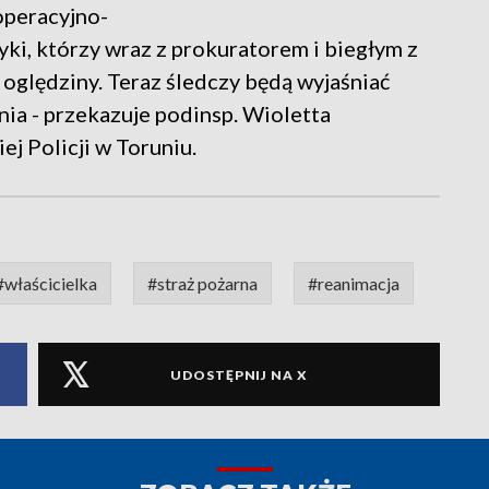
operacyjno-
ki, którzy wraz z prokuratorem i biegłym z
oględziny. Teraz śledczy będą wyjaśniać
nia - przekazuje podinsp. Wioletta
j Policji w Toruniu.
#właścicielka
#straż pożarna
#reanimacja
UDOSTĘPNIJ NA X