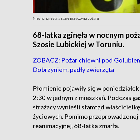
Nieznana jest na razie przyczyna pożaru
68-latka zginęła w nocnym poż
Szosie Lubickiej w Toruniu.
ZOBACZ: Pożar chlewni pod Golubie
Dobrzyniem, padły zwierzęta
Płomienie pojawiły się w poniedziałek
2:30 w jednym z mieszkań. Podczas ga
strażacy wynieśli stamtąd właścicielk
życiowych. Pomimo przeprowadzonej a
reanimacyjnej, 68-latka zmarła.