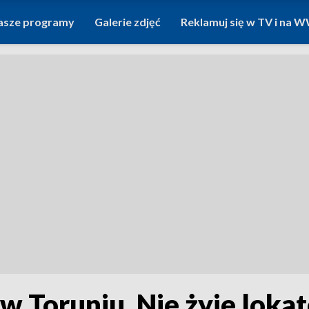
asze programy
Galerie zdjęć
Reklamuj się w TV i na
 Toruniu. Nie żyje loka