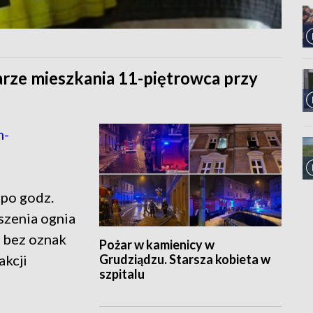
arze mieszkania 11-piętrowca przy
m-
 po godz.
szenia ognia
ę bez oznak
Pożar w kamienicy w
Grudziądzu. Starsza kobieta w
kcji
szpitalu