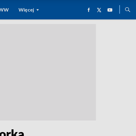
 WWW
Więcej
torka