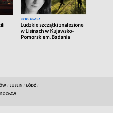
BYDGOSZCZ
ili
Ludzkie szczątki znalezione
w Lisinach w Kujawsko-
Pomorskiem. Badania
zakończono. To zaginiona
Jowita Zielińska. Będzie
przełom w sprawie
zaginionej Jowity
Zielińskiej? [zdjęcia, wideo,
aktualizacja]
KÓW
/
LUBLIN
/
ŁÓDŹ
/
ROCŁAW