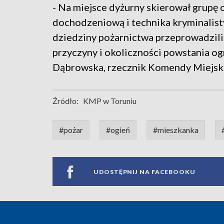
- Na miejsce dyżurny skierował grupę 
dochodzeniową i technika kryminalisty
dziedziny pożarnictwa przeprowadzili 
przyczyny i okoliczności powstania og
Dąbrowska, rzecznik Komendy Miejskie
Źródło:
KMP w Toruniu
#pożar
#ogień
#mieszkanka
UDOSTĘPNIJ NA FACEBOOKU