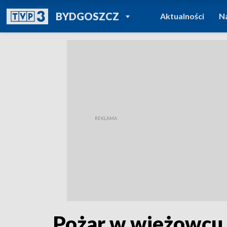
POWRÓT DO
BYDGOSZCZ
Aktualności
N
TVP REGIONY
Pożar w wieżowcu w