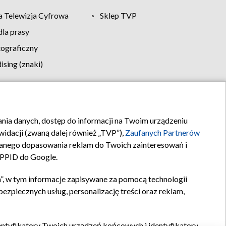
 Telewizja Cyfrowa
Sklep TVP
la prasy
tograficzny
sing (znaki)
klamy
Kontakt
rania danych, dostęp do informacji na Twoim urządzeniu
idacji (zwaną dalej również „TVP”),
Zaufanych Partnerów
anego dopasowania reklam do Twoich zainteresowań i
a PPID do Google.
”, w tym informacje zapisywane za pomocą technologii
zpiecznych usług, personalizację treści oraz reklam,
identyfikatory Twoich urządzeń końcowych i identyfikatory