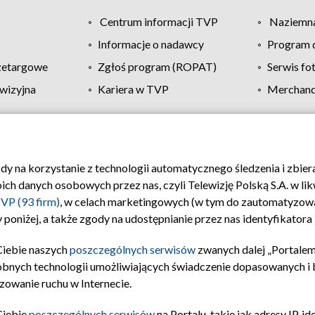
Centrum informacji TVP
Naziemna
Informacje o nadawcy
Program d
zetargowe
Zgłoś program (ROPAT)
Serwis fo
wizyjna
Kariera w TVP
Merchandi
Polityka prywatności
Moje zgody
Pomoc
Biuro re
ody na korzystanie z technologii automatycznego śledzenia i zbie
 danych osobowych przez nas, czyli Telewizję Polską S.A. w likw
VP (93 firm)
, w celach marketingowych (w tym do zautomatyzow
 poniżej, a także zgody na udostępnianie przez nas identyfikator
Ciebie naszych
poszczególnych serwisów
zwanych dalej „Portalem
obnych technologii umożliwiających świadczenie dopasowanych i be
zowanie ruchu w Internecie.
Ciebie
poszczególnych serwisów
na Portalu, takie jak adresy IP, 