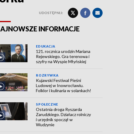
UDOSTĘPNIJ:
AJNOWSZE INFORMACJE
EDUKACJA
121. rocznica urodzin Mariana
Rejewskiego. Gra terenowa i
szyfry na Wyspie Młyńskiej
ROZRYWKA
Kujawski Festiwal Pieśni
Ludowej w Inowrocławiu.
Folklor i kulinaria w solankach!
SPOŁECZNE
Ostatnia droga Ryszarda
Zarudzkiego. Działacz rolniczy
i urzędnik spoczął w
Wudzynie