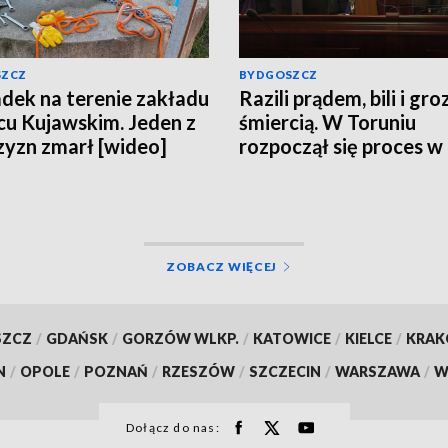
SZCZ
BYDGOSZCZ
ek na terenie zakładu
Razili prądem, bili i groz
cu Kujawskim. Jeden z
śmiercią. W Toruniu
yzn zmarł [wideo]
rozpoczął się proces w
sprawie porwania w
Grudziądzu
ZOBACZ WIĘCEJ
SZCZ
/
GDAŃSK
/
GORZÓW WLKP.
/
KATOWICE
/
KIELCE
/
KRA
N
/
OPOLE
/
POZNAŃ
/
RZESZÓW
/
SZCZECIN
/
WARSZAWA
/
W
Dołącz do nas: