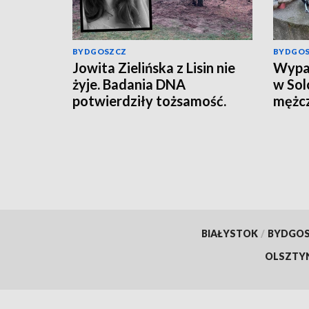
BYDGOSZCZ
BYDGO
Jowita Zielińska z Lisin nie
Wypad
żyje. Badania DNA
w Sol
potwierdziły tożsamość.
mężcz
„Trwają czynności mające na
celu zrekonstruowanie
przebiegu wydarzeń z dnia
zaginięcia kobiety" [wideo]
BIAŁYSTOK
/
BYDGO
OLSZTY