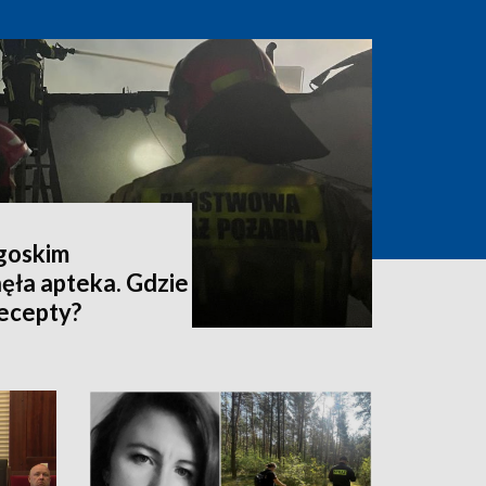
dgoskim
ęła apteka. Gdzie
recepty?