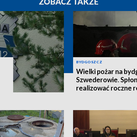
ZOBACZ TAKŻE
BYDGOSZCZ
Wielki pożar na by
Szwederowie. Spłon
realizować roczne 