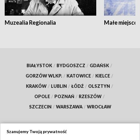
Muzealia Regionalia
Małe miejscow
BIAŁYSTOK
/
BYDGOSZCZ
/
GDAŃSK
/
GORZÓW WLKP.
/
KATOWICE
/
KIELCE
/
KRAKÓW
/
LUBLIN
/
ŁÓDŹ
/
OLSZTYN
/
OPOLE
/
POZNAŃ
/
RZESZÓW
/
SZCZECIN
/
WARSZAWA
/
WROCŁAW
Szanujemy Twoją prywatność
Dołącz do nas: