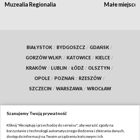
Muzealia Regionalia
Małe miejscow
BIAŁYSTOK
/
BYDGOSZCZ
/
GDAŃSK
/
GORZÓW WLKP.
/
KATOWICE
/
KIELCE
/
KRAKÓW
/
LUBLIN
/
ŁÓDŹ
/
OLSZTYN
/
OPOLE
/
POZNAŃ
/
RZESZÓW
/
SZCZECIN
/
WARSZAWA
/
WROCŁAW
Szanujemy Twoją prywatność
Dołącz do nas:
Kliknij "Akceptuję i przechodzę do serwisu", aby wyrazić zgody na
korzystanie z technologii automatycznego śledzenia i zbierania danych,
TVP
dostęp do informacji na Twoim urządzeniu końcowym i ich