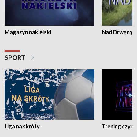
Magazyn nakielski
Nad Drwęcą
SPORT
Liga na skróty
Trening czyni 