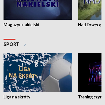
Magazyn nakielski
Nad Drwęcą
SPORT
Liga na skróty
Trening czyni 