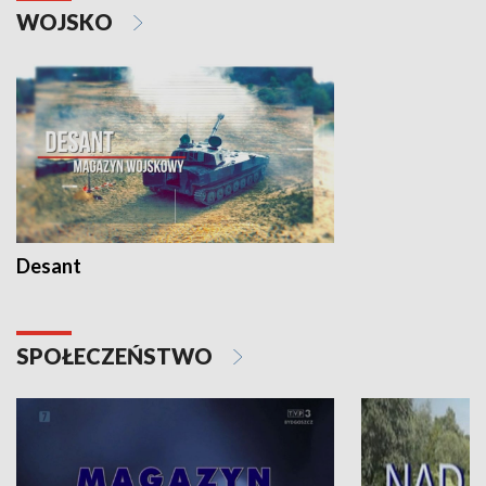
WOJSKO
Desant
SPOŁECZEŃSTWO