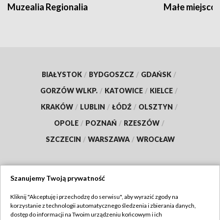
Muzealia Regionalia
Małe miejscow
BIAŁYSTOK
/
BYDGOSZCZ
/
GDAŃSK
/
GORZÓW WLKP.
/
KATOWICE
/
KIELCE
/
KRAKÓW
/
LUBLIN
/
ŁÓDŹ
/
OLSZTYN
/
OPOLE
/
POZNAŃ
/
RZESZÓW
/
SZCZECIN
/
WARSZAWA
/
WROCŁAW
Szanujemy Twoją prywatność
Dołącz do nas:
Kliknij "Akceptuję i przechodzę do serwisu", aby wyrazić zgody na
korzystanie z technologii automatycznego śledzenia i zbierania danych,
TVP
dostęp do informacji na Twoim urządzeniu końcowym i ich