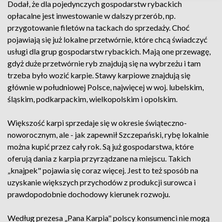
Dodał, że dla pojedynczych gospodarstw rybackich
opłacalne jest inwestowanie w dalszy przerób, np.
przygotowanie filetów na tackach do sprzedaży. Choć
pojawiają się już lokalne przetwórnie, które chcą świadczyć
usługi dla grup gospodarstw rybackich. Mają one przewagę,
gdyż duże przetwórnie ryb znajdują się na wybrzeżu i tam
trzeba było wozić karpie. Stawy karpiowe znajdują się
głównie w południowej Polsce, najwięcej w woj. lubelskim,
śląskim, podkarpackim, wielkopolskim i opolskim.
Większość karpi sprzedaje się w okresie świąteczno-
noworocznym, ale - jak zapewnił Szczepański, rybę lokalnie
można kupić przez cały rok. Są już gospodarstwa, które
oferują dania z karpia przyrządzane na miejscu. Takich
„knajpek" pojawia się coraz więcej. Jest to też sposób na
uzyskanie większych przychodów z produkcji surowca i
prawdopodobnie dochodowy kierunek rozwoju.
Według prezesa „Pana Karpia" polscy konsumenci nie mogą