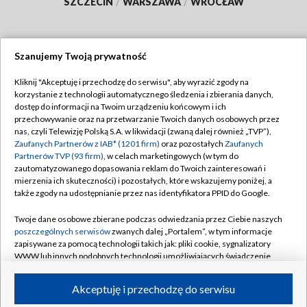
SZCZECIN
/
WARSZAWA
/
WROCŁAW
Szanujemy Twoją prywatność
Dołącz do nas:
Kliknij "Akceptuję i przechodzę do serwisu", aby wyrazić zgody na
korzystanie z technologii automatycznego śledzenia i zbierania danych,
TVP
dostęp do informacji na Twoim urządzeniu końcowym i ich
Abonament TVP
przechowywanie oraz na przetwarzanie Twoich danych osobowych przez
Regulamin TVP
nas, czyli Telewizję Polską S.A. w likwidacji (zwaną dalej również „TVP”),
Emisja w TVP
Polityka prywatności
Zaufanych Partnerów z IAB* (1201 firm)
oraz pozostałych
Zaufanych
Partnerów TVP (93 firm)
, w celach marketingowych (w tym do
Centrum informacji TVP
Moje zgody
zautomatyzowanego dopasowania reklam do Twoich zainteresowań i
mierzenia ich skuteczności) i pozostałych, które wskazujemy poniżej, a
Naziemna Telewizja Cyfrowa
Pomoc
także zgody na udostępnianie przez nas identyfikatora PPID do Google.
Sklep TVP
Biuro reklamy
Twoje dane osobowe zbierane podczas odwiedzania przez Ciebie naszych
Rada Programowa
Kontakt
poszczególnych serwisów
zwanych dalej „Portalem”, w tym informacje
zapisywane za pomocą technologii takich jak: pliki cookie, sygnalizatory
System NOS
WWW lub innych podobnych technologii umożliwiających świadczenie
dopasowanych i bezpiecznych usług, personalizację treści oraz reklam,
Informacje o nadawcy
Kanały
udostępnianie funkcji mediów społecznościowych oraz analizowanie
Akceptuję i przechodzę do serwisu
ruchu w Internecie.
Program dla prasy