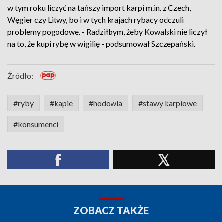
w tym roku liczyć na tańszy import karpi m.in. z Czech,
Węgier czy Litwy, bo i w tych krajach rybacy odczuli
problemy pogodowe. - Radziłbym, żeby Kowalski nie liczył
na to, że kupi rybę w wigilię - podsumował Szczepański.
Źródło:
#ryby
#kapie
#hodowla
#stawy karpiowe
#konsumenci
ZOBACZ TAKŻE