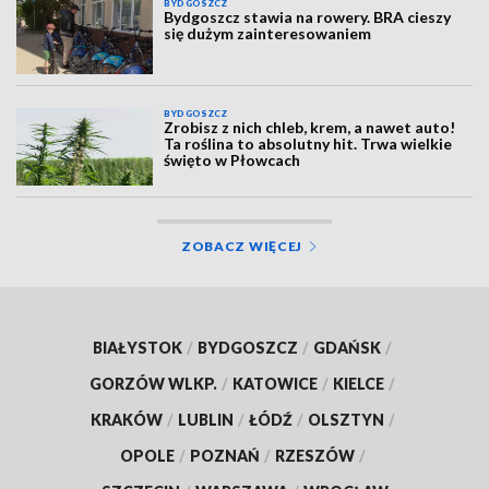
BYDGOSZCZ
Bydgoszcz stawia na rowery. BRA cieszy
się dużym zainteresowaniem
BYDGOSZCZ
Zrobisz z nich chleb, krem, a nawet auto!
Ta roślina to absolutny hit. Trwa wielkie
święto w Płowcach
ZOBACZ WIĘCEJ
BIAŁYSTOK
/
BYDGOSZCZ
/
GDAŃSK
/
GORZÓW WLKP.
/
KATOWICE
/
KIELCE
/
KRAKÓW
/
LUBLIN
/
ŁÓDŹ
/
OLSZTYN
/
OPOLE
/
POZNAŃ
/
RZESZÓW
/