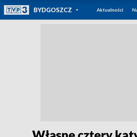
POWRÓT DO
BYDGOSZCZ
Aktualności
N
TVP REGIONY
Własne cztery kąty