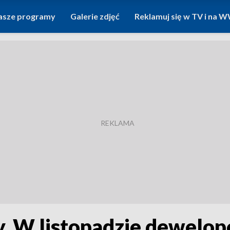
asze programy
Galerie zdjęć
Reklamuj się w TV i na
. W listopadzie dewelop