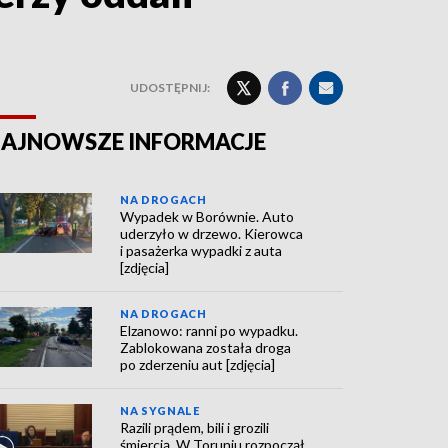
UDOSTĘPNIJ:
AJNOWSZE INFORMACJE
NA DROGACH
Wypadek w Borównie. Auto
uderzyło w drzewo. Kierowca
i pasażerka wypadki z auta
[zdjęcia]
NA DROGACH
Elzanowo: ranni po wypadku.
Zablokowana została droga
po zderzeniu aut [zdjęcia]
NA SYGNALE
Razili prądem, bili i grozili
śmiercią. W Toruniu rozpoczął