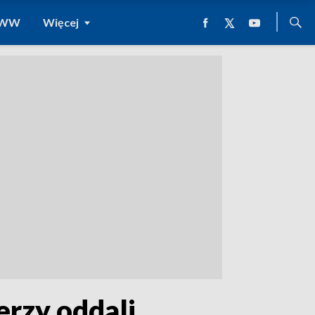
 WWW
Więcej
erzy oddali