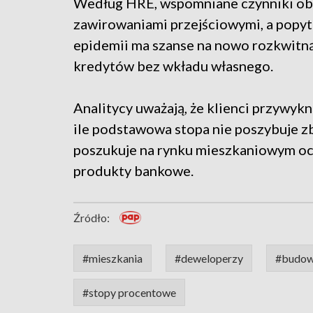
Według HRE, wspomniane czynniki obni
zawirowaniami przejściowymi, a popyt
epidemii ma szanse na nowo rozkwitną
kredytów bez wkładu własnego.
Analitycy uważają, że klienci przywyk
ile podstawowa stopa nie poszybuje z
poszukuje na rynku mieszkaniowym ochr
produkty bankowe.
Źródło:
#mieszkania
#deweloperzy
#budo
#stopy procentowe