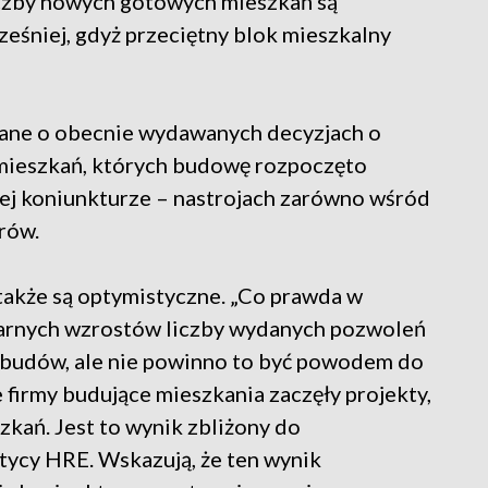
iczby nowych gotowych mieszkań są
śniej, gdyż przeciętny blok mieszkalny
 dane o obecnie wydawanych decyzjach o
 mieszkań, których budowę rozpoczęto
ej koniunkturze – nastrojach zarówno wśród
rów.
także są optymistyczne. „Co prawda w
ularnych wzrostów liczby wydanych pozwoleń
budów, ale nie powinno to być powodem do
 firmy budujące mieszkania zaczęły projekty,
zkań. Jest to wynik zbliżony do
tycy HRE. Wskazują, że ten wynik