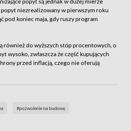
żające popyt są jednak w dużej mierze
 popyt niezrealizowany w pierwszym roku
ć pod koniec maja, gdy ruszy program
ną również do wyższych stóp procentowych, o
byt wysoko, zwłaszcza że część kupujących
ony przed inflacją, czego nie oferują
wa
#pozwolenie na budowę