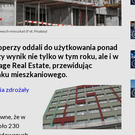
owych mieszkań (Fot. Pixabay)
loperzy oddali do użytkowania ponad
y wynik nie tylko w tym roku, ale i w
tage Real Estate, przewidując
ynku mieszkaniowego.
a zdrożały
ewne, że w
oło 230
budowanych