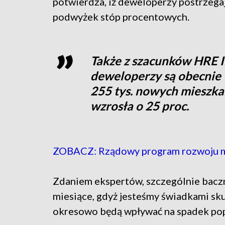
potwierdza, iż deweloperzy postrzeg
podwyżek stóp procentowych.
Także z szacunków HRE I
deweloperzy są obecnie 
255 tys. nowych mieszkań
wzrosła o 25 proc.
ZOBACZ: Rządowy program rozwoju mi
Zdaniem ekspertów, szczególnie bacz
miesiące, gdyż jesteśmy świadkami sk
okresowo będą wpływać na spadek pop