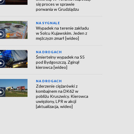
się proces w sprawie
porwania w Grudziądzu
NA SYGNALE
Wypadek na terenie zakładu
w Solcu Kujawskim. Jeden z
mężczyzn zmarł [wideo]
NA DROGACH
Śmiertelny wypadek na S5
pod Bydgoszczą. Zginął
kierowca [wideo]
NA DROGACH
Zderzenie ciężarówki z
kombajnem na DK62 w
pobliżu Kruszwicy. Kierowca
uwięziony, LPR w akcji
[aktualizacja, wideo]