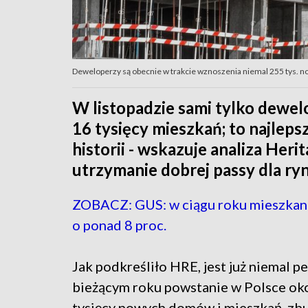
Deweloperzy są obecnie w trakcie wznoszenia niemal 255 tys. n
W listopadzie sami tylko dewe
16 tysięcy mieszkań; to najlepsz
historii - wskazuje analiza Heri
utrzymanie dobrej passy dla r
ZOBACZ: GUS: w ciągu roku mieszkani
o ponad 8 proc.
Jak podkreśliło HRE, jest już niemal p
bieżącym roku powstanie w Polsce ok
tysięcy nowych domów i mieszkań, z