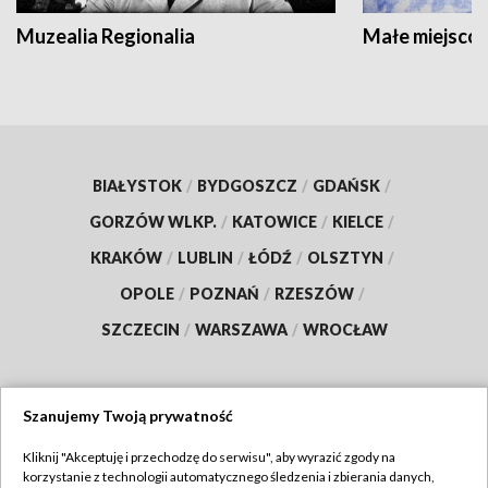
Muzealia Regionalia
Małe miejscow
BIAŁYSTOK
/
BYDGOSZCZ
/
GDAŃSK
/
GORZÓW WLKP.
/
KATOWICE
/
KIELCE
/
KRAKÓW
/
LUBLIN
/
ŁÓDŹ
/
OLSZTYN
/
OPOLE
/
POZNAŃ
/
RZESZÓW
/
SZCZECIN
/
WARSZAWA
/
WROCŁAW
Szanujemy Twoją prywatność
Dołącz do nas:
Kliknij "Akceptuję i przechodzę do serwisu", aby wyrazić zgody na
korzystanie z technologii automatycznego śledzenia i zbierania danych,
TVP