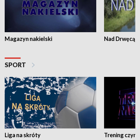
Magazyn nakielski
Nad Drwęcą
SPORT
Liga na skróty
Trening czyni 