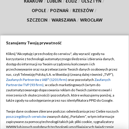
KRAKÓW
/
LUBLIN
/
ŁÓDŹ
/
OLSZTYN
/
OPOLE
/
POZNAŃ
/
RZESZÓW
/
SZCZECIN
/
WARSZAWA
/
WROCŁAW
Szanujemy Twoją prywatność
Dołącz do nas:
Kliknij "Akceptuję i przechodzę do serwisu", aby wyrazić zgody na
korzystanie z technologii automatycznego śledzenia i zbierania danych,
TVP
dostęp do informacji na Twoim urządzeniu końcowym i ich
Abonament TVP
przechowywanie oraz na przetwarzanie Twoich danych osobowych przez
Regulamin TVP
nas, czyli Telewizję Polską S.A. w likwidacji (zwaną dalej również „TVP”),
Emisja w TVP
Polityka prywatności
Zaufanych Partnerów z IAB* (1201 firm)
oraz pozostałych
Zaufanych
Partnerów TVP (93 firm)
, w celach marketingowych (w tym do
Centrum informacji TVP
Moje zgody
zautomatyzowanego dopasowania reklam do Twoich zainteresowań i
mierzenia ich skuteczności) i pozostałych, które wskazujemy poniżej, a
Naziemna Telewizja Cyfrowa
Pomoc
także zgody na udostępnianie przez nas identyfikatora PPID do Google.
Sklep TVP
Biuro reklamy
Twoje dane osobowe zbierane podczas odwiedzania przez Ciebie naszych
Rada Programowa
Kontakt
poszczególnych serwisów
zwanych dalej „Portalem”, w tym informacje
zapisywane za pomocą technologii takich jak: pliki cookie, sygnalizatory
System NOS
WWW lub innych podobnych technologii umożliwiających świadczenie