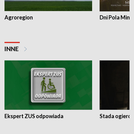
Agroregion
Dni Pola Min
INNE
Ekspert ZUS odpowiada
Stada ogieró