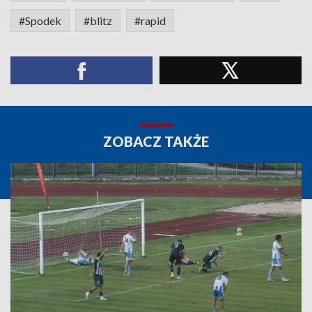
#Spodek
#blitz
#rapid
ZOBACZ TAKŻE