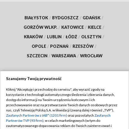
BIAŁYSTOK
/
BYDGOSZCZ
/
GDAŃSK
/
GORZÓW WLKP.
/
KATOWICE
/
KIELCE
/
KRAKÓW
/
LUBLIN
/
ŁÓDŹ
/
OLSZTYN
/
OPOLE
/
POZNAŃ
/
RZESZÓW
/
SZCZECIN
/
WARSZAWA
/
WROCŁAW
Szanujemy Twoją prywatność
Dołącz do nas:
Kliknij "Akceptuję i przechodzę do serwisu", aby wyrazić zgody na
korzystanie z technologii automatycznego śledzenia i zbierania danych,
TVP
dostęp do informacji na Twoim urządzeniu końcowym i ich
Abonament TVP
przechowywanie oraz na przetwarzanie Twoich danych osobowych przez
Regulamin TVP
nas, czyli Telewizję Polską S.A. w likwidacji (zwaną dalej również „TVP”),
Emisja w TVP
Polityka prywatności
Zaufanych Partnerów z IAB* (1201 firm)
oraz pozostałych
Zaufanych
Partnerów TVP (93 firm)
, w celach marketingowych (w tym do
Centrum informacji TVP
Moje zgody
zautomatyzowanego dopasowania reklam do Twoich zainteresowań i