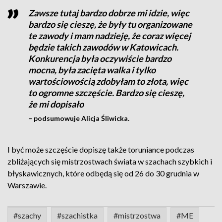
Zawsze tutaj bardzo dobrze mi idzie, więc
bardzo się cieszę, że były tu organizowane
te zawody i mam nadzieję, że coraz więcej
będzie takich zawodów w Katowicach.
Konkurencja była oczywiście bardzo
mocna, była zacięta walka i tylko
wartościowością zdobyłam to złota, więc
to ogromne szczęście. Bardzo się cieszę,
że mi dopisało
– podsumowuje Alicja Śliwicka.
I być może szczęście dopiszę także toruniance podczas
zbliżających się mistrzostwach świata w szachach szybkich i
błyskawicznych, które odbędą się od 26 do 30 grudnia w
Warszawie.
#szachy
#szachistka
#mistrzostwa
#ME