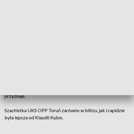
Środowisko szachowe od lat określa Katowice jako stolicę
szachów szybkich i błyskawicznych na Starym Kontynencie.
Nie bez powodu właśnie tu odbył się europejski czempionat i
to po raz trzeci w historii miasta.
W katowickim Spodku Alicja Śliwicka była jedną z
faworytek do wygranej w klasyfikacji kobiet, co
potwierdziła w obu turniejach.
Bardzo lubię grać w blitza, bo bardzo dużo się dzieje i partia
mam ciągle zmienny przebieg: raz ja mam wygraną, raz
przeciwnik, więc na pewno jest bardzo dużo emocji. Ale
rapidy bardzo lubię, chociaż blitze bardziej mi odpowiadają –
przyznaje.
Szachistka UKS OPP Toruń zarówno w blitzu, jak i rapidzie
była lepsza od Klaudii Kulon.