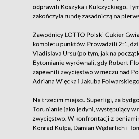
odprawili Koszyka i Kulczyckiego. Ty
zakończyła rundę zasadniczą na pierw
Zawodnicy LOTTO Polski Cukier Gwiazd
kompletu punktów. Prowadzili 2:1, d
Vladislava Ursu (po tym, jak na początk
Bytomianie wyrównali, gdy Robert Flo
zapewnili zwycięstwo w meczu nad Polo
Adriana Więcka i Jakuba Folwarskiego
Na trzecim miejscu Superligi, za byd
Torunianie jako jedyni, występujący w 
zwycięstwo. W konfrontacji z beniam
Konrad Kulpa, Damian Węderlich i Toma