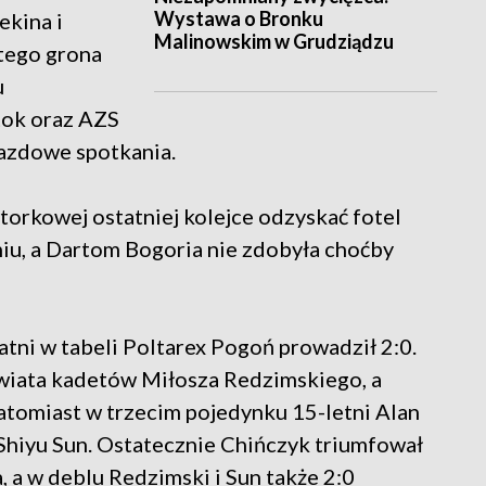
Wystawa o Bronku
ekina i
Malinowskim w Grudziądzu
tego grona
u
tok oraz AZS
jazdowe spotkania.
orkowej ostatniej kolejce odzyskać fotel
omiu, a Dartom Bogoria nie zdobyła choćby
atni w tabeli Poltarex Pogoń prowadził 2:0.
wiata kadetów Miłosza Redzimskiego, a
atomiast w trzecim pojedynku 15-letni Alan
 Shiyu Sun. Ostatecznie Chińczyk triumfował
, a w deblu Redzimski i Sun także 2:0