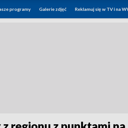
asze programy
Galerie zdjęć
Reklamuj się w TV i na
z regionu z punktami na