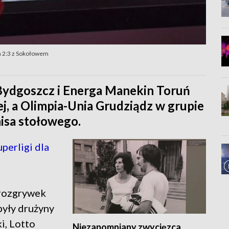
a 2:3 z Sokołowem
Bydgoszcz i Energa Manekin Toruń
j, a Olimpia-Unia Grudziądz w grupie
isa stołowego.
erligi dla
 rozgrywek
yły drużyny
i, Lotto
Niezapomniany zwycięzca.