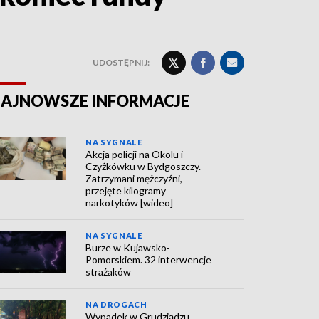
UDOSTĘPNIJ:
AJNOWSZE INFORMACJE
NA SYGNALE
Akcja policji na Okolu i
Czyżkówku w Bydgoszczy.
Zatrzymani mężczyźni,
przejęte kilogramy
narkotyków [wideo]
NA SYGNALE
Burze w Kujawsko-
Pomorskiem. 32 interwencje
strażaków
NA DROGACH
Wypadek w Grudziądzu.