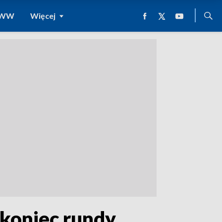
 WWW
Więcej
 koniec rundy