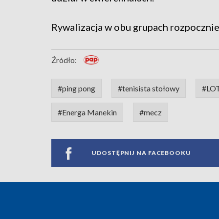
Rywalizacja w obu grupach rozpocznie 
Źródło:
#ping pong
#tenisista stołowy
#LOT
#Energa Manekin
#mecz
UDOSTĘPNIJ NA FACEBOOKU