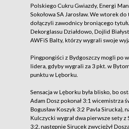
Polskiego Cukru Gwiazdy, Energi Man
Sokołowa SA Jarosław. We wtorek do 
dołączyli zawodnicy broniącego tytuł
Dekorglassu Działdowo, Dojlid Białys
AWFiS Balty, którzy wygrali swoje wy
Pingpongiści z Bydgoszczy mogli po wt
lidera, gdyby wygrali za 3 pkt. w Byt
punktu w Lęborku.
Sensacja w Lęborku była blisko, bo ost
Adam Dosz pokonał 3:1 wicemistrza ś
Bogusław Koszyk 3:2 Pavla Sirucka), n
Kulczycki wygrał dwa pierwsze sety z
3:2, następnie Sirucek zwyciężył Dosza