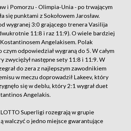
aw i Pomorzu - Olimpia-Unia - po trwającym
iła się punktami z Sokołowem Jarosław.
 wygranej 3:0 grającego trenera Vasilija
ukrotnie 11:8 i raz 11:9). O wiele bardziej
z Kostantinosem Angelakisem. Polak
 po czym odpowiedział wygraną do 5. W całym
y zwyciężył następne sety 11:8 i 11:9. W
zegrał do zera z najlepszym zawodnikiem
emisu w meczu doprowadził Lakeev, który
ygnęło się w deblu, który 2:1 wygrał duet
tantinos Angelakis.
LOTTO Superligi rozegrają w grupie
dą walczyć o jedno miejsce gwarantujące