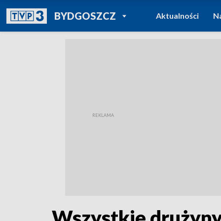
POWRÓT DO
BYDGOSZCZ
Aktualności
N
TVP REGIONY
Wszystkie drużyny 