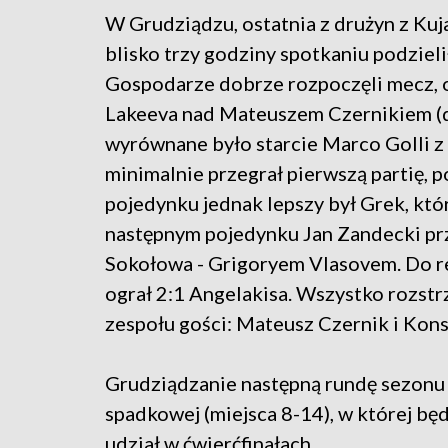
W Grudziądzu, ostatnia z drużyn z Kuj
blisko trzy godziny spotkaniu podziel
Gospodarze dobrze rozpoczęli mecz, od
Lakeeva nad Mateuszem Czernikiem (dw
wyrównane było starcie Marco Golli 
minimalnie przegrał pierwszą partię,
pojedynku jednak lepszy był Grek, któr
następnym pojedynku Jan Zandecki pr
Sokołowa - Grigoryem Vlasovem. Do r
ograł 2:1 Angelakisa. Wszystko rozstrz
zespołu gości: Mateusz Czernik i Kons
Grudziądzanie następną rundę sezonu 
spadkowej (miejsca 8-14), w której bę
udział w ćwierćfinałach.