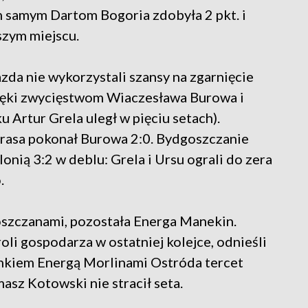
m samym Dartom Bogoria zdobyła 2 pkt. i
szym miejscu.
a nie wykorzystali szansy na zgarnięcie
zięki zwycięstwom Wiaczesława Burowa i
u Artur Grela uległ w pięciu setach).
rasa pokonał Burowa 2:0. Bydgoszczanie
nią 3:2 w deblu: Grela i Ursu ograli do zera
.
goszczanami, pozostała Energa Manekin.
roli gospodarza w ostatniej kolejce, odnieśli
inkiem Energą Morlinami Ostróda tercet
sz Kotowski nie stracił seta.