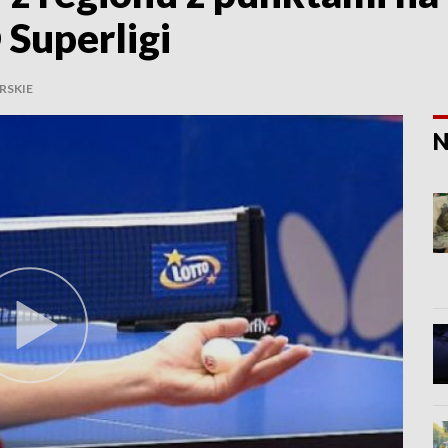
Superligi
RSKIE
N