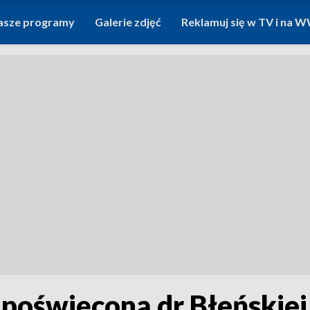
asze programy
Galerie zdjęć
Reklamuj się w TV i na
 poświęconą dr Błeńskiej