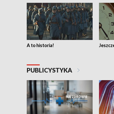
A to historia!
Jeszcze
PUBLICYSTYKA