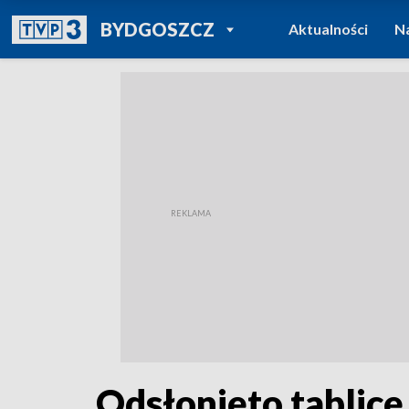
POWRÓT DO
BYDGOSZCZ
Aktualności
N
TVP REGIONY
Odsłonięto tablicę