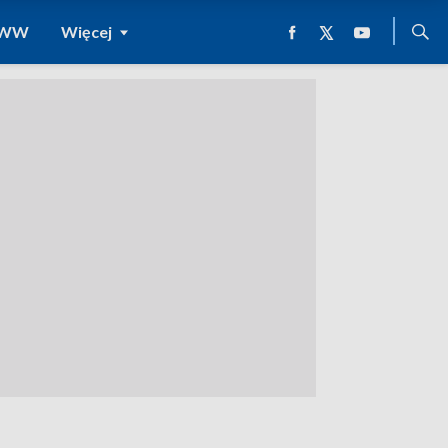
 WWW
Więcej