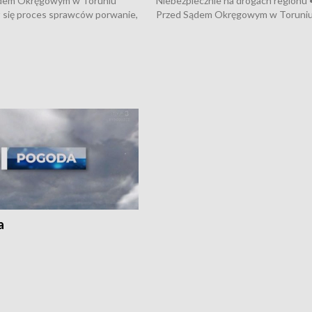
dem Okręgowym w Toruniu
Niebezpiecznie na drogach regionu 
 się proces sprawców porwanie,
Przed Sądem Okręgowym w Toruni
 tortur pod Grudziądzem • 3 mln
rozpoczął się proces sprawców por
 mogą wynosić straty po pożarze
pobicie i tortur pod Grudziądzem • 
Kossaka w Bydgoszczy •
o oszczędzanie wody • Ważne dla
cznie na drogach regionu •
rolników badania w Stacji Doświadcz
ąg sporu o pranie na bydgoskich
Oceny Odmian w Chrząstowie
kach
a