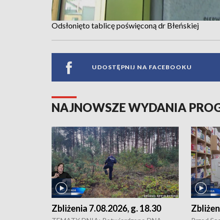
Odsłonięto tablicę poświęconą dr Błeńskiej
UDOSTĘPNIJ NA FACEBOOKU
NAJNOWSZE WYDANIA PR
Zbliżenia 7.08.2026, g. 18.30
Zbliżen