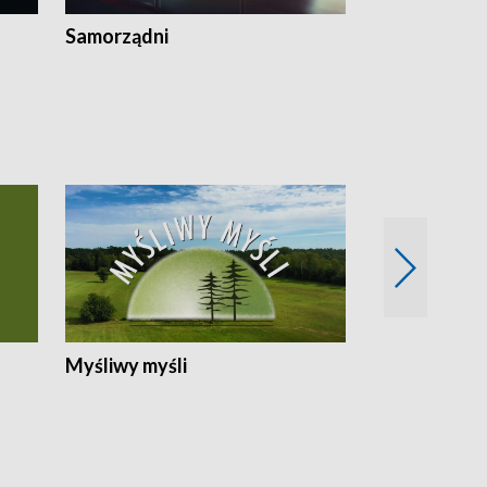
Samorządni
Wspólna sp
Myśliwy myśli
Spotkania z 