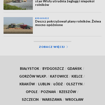
stan Wisły utrudnia żeglugę i niepokoi
rolników
BYDGOSZCZ
Deszcz pokrzyżował plany rolników. Żniwa
mocno opóźnione
ZOBACZ WIĘCEJ
BIAŁYSTOK
/
BYDGOSZCZ
/
GDAŃSK
/
GORZÓW WLKP.
/
KATOWICE
/
KIELCE
/
KRAKÓW
/
LUBLIN
/
ŁÓDŹ
/
OLSZTYN
/
OPOLE
/
POZNAŃ
/
RZESZÓW
/
SZCZECIN
/
WARSZAWA
/
WROCŁAW