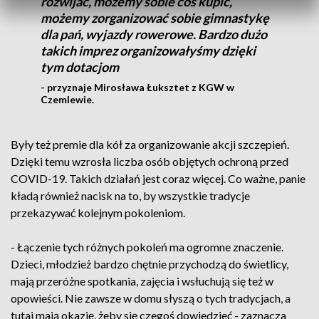
rozwijać, możemy sobie coś kupić,
możemy zorganizować sobie gimnastykę
dla pań, wyjazdy rowerowe. Bardzo dużo
takich imprez organizowałyśmy dzięki
tym dotacjom
- przyznaje Mirosława Łuksztet z KGW w
Czemlewie.
Były też premie dla kół za organizowanie akcji szczepień.
Dzięki temu wzrosła liczba osób objętych ochroną przed
COVID-19. Takich działań jest coraz więcej. Co ważne, panie
kładą również nacisk na to, by wszystkie tradycje
przekazywać kolejnym pokoleniom.
- Łączenie tych różnych pokoleń ma ogromne znaczenie.
Dzieci, młodzież bardzo chętnie przychodzą do świetlicy,
mają przeróżne spotkania, zajęcia i wsłuchują się też w
opowieści. Nie zawsze w domu słyszą o tych tradycjach, a
tutaj mają okazję, żeby się czegoś dowiedzieć - zaznacza