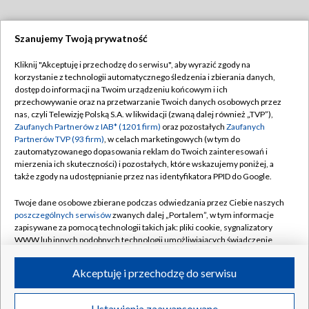
Szanujemy Twoją prywatność
Dołącz do nas:
Kliknij "Akceptuję i przechodzę do serwisu", aby wyrazić zgody na
korzystanie z technologii automatycznego śledzenia i zbierania danych,
TVP
dostęp do informacji na Twoim urządzeniu końcowym i ich
Abonament TVP
przechowywanie oraz na przetwarzanie Twoich danych osobowych przez
Regulamin TVP
nas, czyli Telewizję Polską S.A. w likwidacji (zwaną dalej również „TVP”),
Emisja w TVP
Polityka prywatności
Zaufanych Partnerów z IAB* (1201 firm)
oraz pozostałych
Zaufanych
Partnerów TVP (93 firm)
, w celach marketingowych (w tym do
Centrum informacji TVP
Moje zgody
zautomatyzowanego dopasowania reklam do Twoich zainteresowań i
mierzenia ich skuteczności) i pozostałych, które wskazujemy poniżej, a
Naziemna Telewizja Cyfrowa
Pomoc
także zgody na udostępnianie przez nas identyfikatora PPID do Google.
Sklep TVP
Biuro reklamy
Twoje dane osobowe zbierane podczas odwiedzania przez Ciebie naszych
Rada Programowa
Kontakt
poszczególnych serwisów
zwanych dalej „Portalem”, w tym informacje
zapisywane za pomocą technologii takich jak: pliki cookie, sygnalizatory
System NOS
WWW lub innych podobnych technologii umożliwiających świadczenie
dopasowanych i bezpiecznych usług, personalizację treści oraz reklam,
Informacje o nadawcy
Kanały
udostępnianie funkcji mediów społecznościowych oraz analizowanie
Akceptuję i przechodzę do serwisu
ruchu w Internecie.
Program dla prasy
©2026 Telewizja Polska S.A. w likwidacji
Biuro Reklamy
Twoje dane osobowe zbierane podczas odwiedzania przez Ciebie
Ustawienia zaawansowane