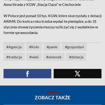
Anna Strada z KGW „Stacja Oaza” w Ciechocinie
W Polsce jest ponad 10 tys. KGW, które skorzystały z dotacji
ARiMR. Do końca roku trzeba wydać te pieniądze, a do 31
stycznia stowarzyszenia muszą rozliczyć się z wydatków w
formie sprawozdania.
#Agencja
#Koło
#panie
#gospodyni
#tradycja
#wieś
#wniosek
#dotacja
ZOBACZ TAKŻE