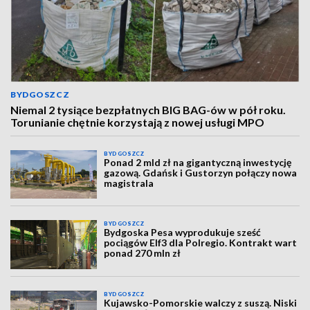
BYDGOSZCZ
Niemal 2 tysiące bezpłatnych BIG BAG-ów w pół roku.
Torunianie chętnie korzystają z nowej usługi MPO
BYDGOSZCZ
Ponad 2 mld zł na gigantyczną inwestycję
gazową. Gdańsk i Gustorzyn połączy nowa
magistrala
BYDGOSZCZ
Bydgoska Pesa wyprodukuje sześć
pociągów Elf3 dla Polregio. Kontrakt wart
ponad 270 mln zł
BYDGOSZCZ
Kujawsko-Pomorskie walczy z suszą. Niski