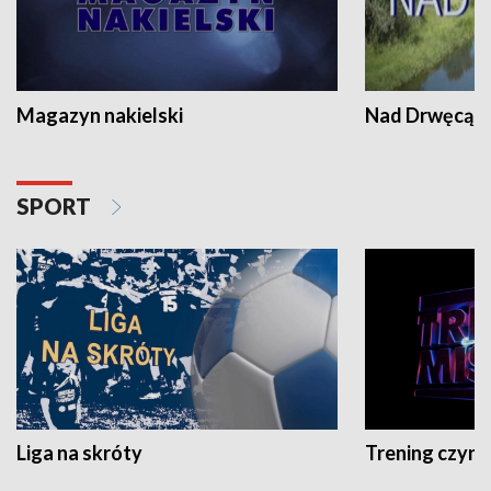
Magazyn nakielski
Nad Drwęcą
SPORT
Liga na skróty
Trening czyni 