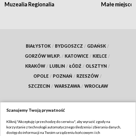
Muzealia Regionalia
Małe miejscow
BIAŁYSTOK
/
BYDGOSZCZ
/
GDAŃSK
/
GORZÓW WLKP.
/
KATOWICE
/
KIELCE
/
KRAKÓW
/
LUBLIN
/
ŁÓDŹ
/
OLSZTYN
/
OPOLE
/
POZNAŃ
/
RZESZÓW
/
SZCZECIN
/
WARSZAWA
/
WROCŁAW
Szanujemy Twoją prywatność
Dołącz do nas:
Kliknij "Akceptuję i przechodzę do serwisu", aby wyrazić zgody na
korzystanie z technologii automatycznego śledzenia i zbierania danych,
TVP
dostęp do informacji na Twoim urządzeniu końcowym i ich