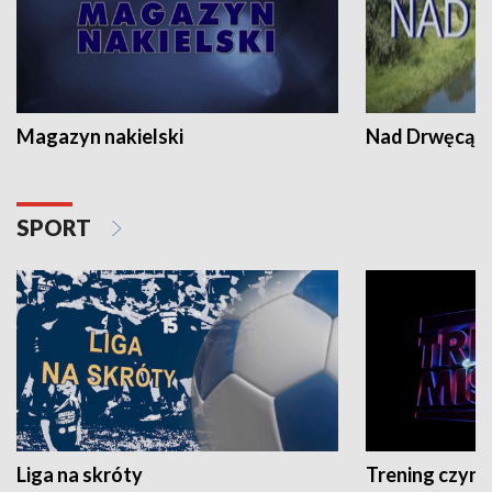
Magazyn nakielski
Nad Drwęcą
SPORT
Liga na skróty
Trening czyni 