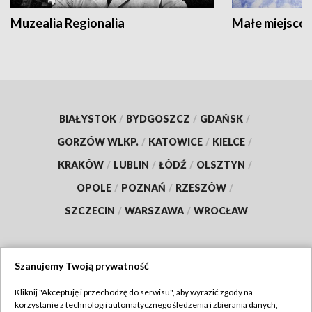
Muzealia Regionalia
Małe miejscow
BIAŁYSTOK
/
BYDGOSZCZ
/
GDAŃSK
/
GORZÓW WLKP.
/
KATOWICE
/
KIELCE
/
KRAKÓW
/
LUBLIN
/
ŁÓDŹ
/
OLSZTYN
/
OPOLE
/
POZNAŃ
/
RZESZÓW
/
SZCZECIN
/
WARSZAWA
/
WROCŁAW
Szanujemy Twoją prywatność
Dołącz do nas:
Kliknij "Akceptuję i przechodzę do serwisu", aby wyrazić zgody na
korzystanie z technologii automatycznego śledzenia i zbierania danych,
TVP