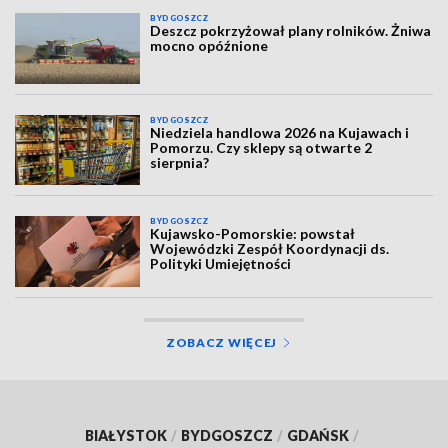
BYDGOSZCZ
Deszcz pokrzyżował plany rolników. Żniwa
mocno opóźnione
BYDGOSZCZ
Niedziela handlowa 2026 na Kujawach i
Pomorzu. Czy sklepy są otwarte 2
sierpnia?
BYDGOSZCZ
Kujawsko-Pomorskie: powstał
Wojewódzki Zespół Koordynacji ds.
Polityki Umiejętności
ZOBACZ WIĘCEJ
BIAŁYSTOK
/
BYDGOSZCZ
/
GDAŃSK
/