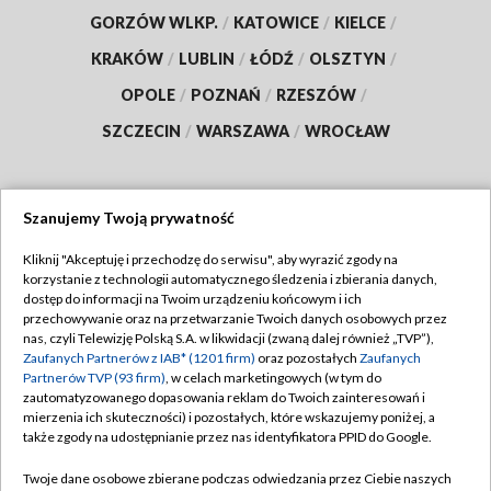
GORZÓW WLKP.
/
KATOWICE
/
KIELCE
/
KRAKÓW
/
LUBLIN
/
ŁÓDŹ
/
OLSZTYN
/
OPOLE
/
POZNAŃ
/
RZESZÓW
/
SZCZECIN
/
WARSZAWA
/
WROCŁAW
Szanujemy Twoją prywatność
Dołącz do nas:
Kliknij "Akceptuję i przechodzę do serwisu", aby wyrazić zgody na
korzystanie z technologii automatycznego śledzenia i zbierania danych,
TVP
dostęp do informacji na Twoim urządzeniu końcowym i ich
Abonament TVP
przechowywanie oraz na przetwarzanie Twoich danych osobowych przez
Regulamin TVP
nas, czyli Telewizję Polską S.A. w likwidacji (zwaną dalej również „TVP”),
Emisja w TVP
Polityka prywatności
Zaufanych Partnerów z IAB* (1201 firm)
oraz pozostałych
Zaufanych
Partnerów TVP (93 firm)
, w celach marketingowych (w tym do
Centrum informacji TVP
Moje zgody
zautomatyzowanego dopasowania reklam do Twoich zainteresowań i
mierzenia ich skuteczności) i pozostałych, które wskazujemy poniżej, a
Naziemna Telewizja Cyfrowa
Pomoc
także zgody na udostępnianie przez nas identyfikatora PPID do Google.
Sklep TVP
Biuro reklamy
Twoje dane osobowe zbierane podczas odwiedzania przez Ciebie naszych