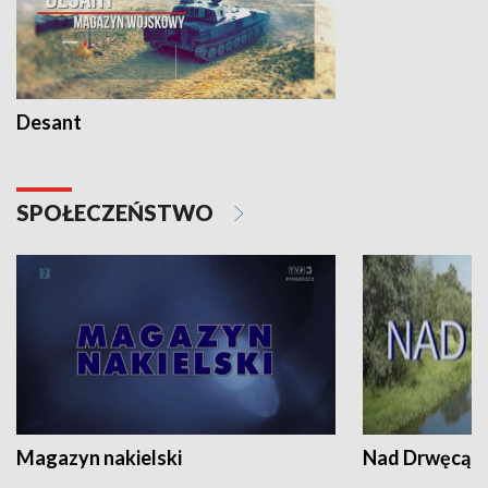
Desant
SPOŁECZEŃSTWO
Magazyn nakielski
Nad Drwęcą