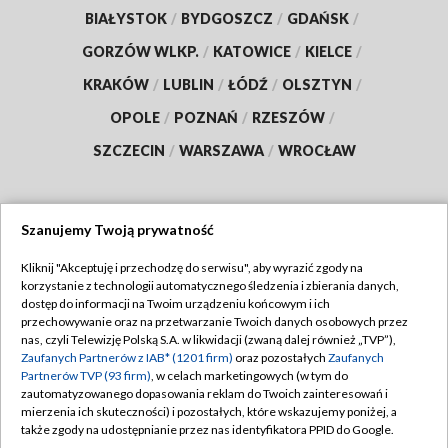
BIAŁYSTOK
/
BYDGOSZCZ
/
GDAŃSK
/
GORZÓW WLKP.
/
KATOWICE
/
KIELCE
/
KRAKÓW
/
LUBLIN
/
ŁÓDŹ
/
OLSZTYN
/
OPOLE
/
POZNAŃ
/
RZESZÓW
/
SZCZECIN
/
WARSZAWA
/
WROCŁAW
Szanujemy Twoją prywatność
Dołącz do nas:
Kliknij "Akceptuję i przechodzę do serwisu", aby wyrazić zgody na
korzystanie z technologii automatycznego śledzenia i zbierania danych,
TVP
dostęp do informacji na Twoim urządzeniu końcowym i ich
Abonament TVP
przechowywanie oraz na przetwarzanie Twoich danych osobowych przez
Regulamin TVP
nas, czyli Telewizję Polską S.A. w likwidacji (zwaną dalej również „TVP”),
Emisja w TVP
Polityka prywatności
Zaufanych Partnerów z IAB* (1201 firm)
oraz pozostałych
Zaufanych
Partnerów TVP (93 firm)
, w celach marketingowych (w tym do
Centrum informacji TVP
Moje zgody
zautomatyzowanego dopasowania reklam do Twoich zainteresowań i
mierzenia ich skuteczności) i pozostałych, które wskazujemy poniżej, a
Naziemna Telewizja Cyfrowa
Pomoc
także zgody na udostępnianie przez nas identyfikatora PPID do Google.