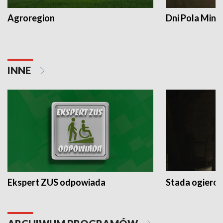
Agroregion
Dni Pola Min
INNE
Ekspert ZUS odpowiada
Stada ogieró