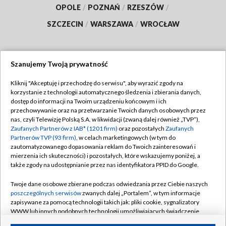
OPOLE
/
POZNAŃ
/
RZESZÓW
/
SZCZECIN
/
WARSZAWA
/
WROCŁAW
Szanujemy Twoją prywatność
Dołącz do nas:
Kliknij "Akceptuję i przechodzę do serwisu", aby wyrazić zgody na
korzystanie z technologii automatycznego śledzenia i zbierania danych,
TVP
dostęp do informacji na Twoim urządzeniu końcowym i ich
Abonament TVP
przechowywanie oraz na przetwarzanie Twoich danych osobowych przez
Regulamin TVP
nas, czyli Telewizję Polską S.A. w likwidacji (zwaną dalej również „TVP”),
Emisja w TVP
Polityka prywatności
Zaufanych Partnerów z IAB* (1201 firm)
oraz pozostałych
Zaufanych
Partnerów TVP (93 firm)
, w celach marketingowych (w tym do
Centrum informacji TVP
Moje zgody
zautomatyzowanego dopasowania reklam do Twoich zainteresowań i
mierzenia ich skuteczności) i pozostałych, które wskazujemy poniżej, a
Naziemna Telewizja Cyfrowa
Pomoc
także zgody na udostępnianie przez nas identyfikatora PPID do Google.
Sklep TVP
Biuro reklamy
Twoje dane osobowe zbierane podczas odwiedzania przez Ciebie naszych
Rada Programowa
Kontakt
poszczególnych serwisów
zwanych dalej „Portalem”, w tym informacje
zapisywane za pomocą technologii takich jak: pliki cookie, sygnalizatory
System NOS
WWW lub innych podobnych technologii umożliwiających świadczenie
dopasowanych i bezpiecznych usług, personalizację treści oraz reklam,
Informacje o nadawcy
Kanały