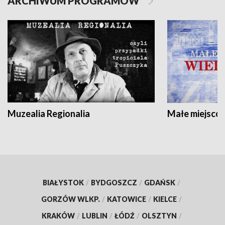
ARCHIWUM PROGRAMÓW
Muzealia Regionalia
Małe miejscow
BIAŁYSTOK
/
BYDGOSZCZ
/
GDAŃSK
/
GORZÓW WLKP.
/
KATOWICE
/
KIELCE
/
KRAKÓW
/
LUBLIN
/
ŁÓDŹ
/
OLSZTYN
/