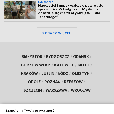
BYDGOSZCZ
Nauczyciel i muzyk walczy o powrót do
sprawności. W bydgoskim Myślęcinku
odbędzie się charytatywny „UNIT dla
Jareckiego”
ZOBACZ WIĘCEJ
BIAŁYSTOK
/
BYDGOSZCZ
/
GDAŃSK
/
GORZÓW WLKP.
/
KATOWICE
/
KIELCE
/
KRAKÓW
/
LUBLIN
/
ŁÓDŹ
/
OLSZTYN
/
OPOLE
/
POZNAŃ
/
RZESZÓW
/
SZCZECIN
/
WARSZAWA
/
WROCŁAW
Szanujemy Twoją prywatność