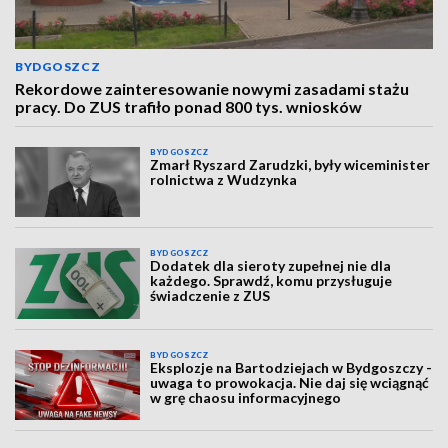
BYDGOSZCZ
Rekordowe zainteresowanie nowymi zasadami stażu
pracy. Do ZUS trafiło ponad 800 tys. wniosków
BYDGOSZCZ
Zmarł Ryszard Zarudzki, były wiceminister
rolnictwa z Wudzynka
BYDGOSZCZ
Dodatek dla sieroty zupełnej nie dla
każdego. Sprawdź, komu przysługuje
świadczenie z ZUS
BYDGOSZCZ
Eksplozje na Bartodziejach w Bydgoszczy -
uwaga to prowokacja. Nie daj się wciągnąć
w grę chaosu informacyjnego