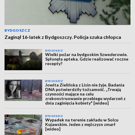
BYDGOSZCZ
Zaginął 16-latek z Bydgoszczy. Policja szuka chłopca
BYDGOSZCZ
Wielki pożar na bydgoskim Szwederowie.
Spłonęła apteka. Gdzie realizować roczne
recepty?
BYDGOSZCZ
Jowita Zielińska z Lisin nie żyje. Badania
DNA potwierdziły tożsamość. „Trwają
czynności mające na celu
zrekonstruowanie przebiegu wydarzeń z
dnia zaginięcia kobiety" [wideo]
BYDGOSZCZ
Wypadek na terenie zakładu w Solcu
Kujawskim. Jeden z mężczyzn zmarł
[wideo]