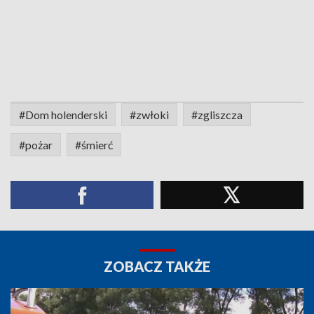
#Dom holenderski
#zwłoki
#zgliszcza
#pożar
#śmierć
ZOBACZ TAKŻE