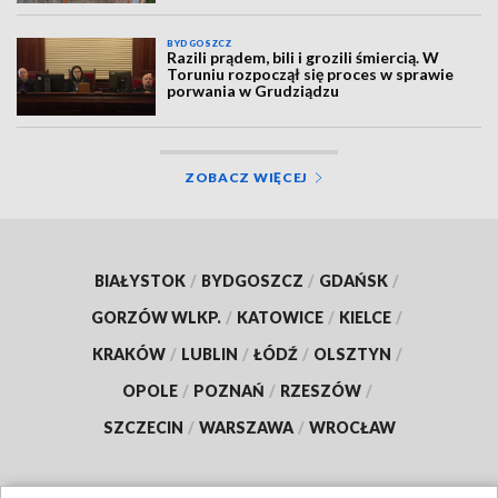
BYDGOSZCZ
Razili prądem, bili i grozili śmiercią. W
Toruniu rozpoczął się proces w sprawie
porwania w Grudziądzu
ZOBACZ WIĘCEJ
BIAŁYSTOK
/
BYDGOSZCZ
/
GDAŃSK
/
GORZÓW WLKP.
/
KATOWICE
/
KIELCE
/
KRAKÓW
/
LUBLIN
/
ŁÓDŹ
/
OLSZTYN
/
OPOLE
/
POZNAŃ
/
RZESZÓW
/
SZCZECIN
/
WARSZAWA
/
WROCŁAW