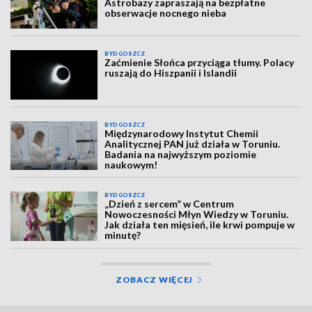
Astrobazy zapraszają na bezpłatne
obserwacje nocnego nieba
BYDGOSZCZ
Zaćmienie Słońca przyciąga tłumy. Polacy
ruszają do Hiszpanii i Islandii
BYDGOSZCZ
Międzynarodowy Instytut Chemii
Analitycznej PAN już działa w Toruniu.
Badania na najwyższym poziomie
naukowym!
BYDGOSZCZ
„Dzień z sercem” w Centrum
Nowoczesności Młyn Wiedzy w Toruniu.
Jak działa ten mięsień, ile krwi pompuje w
minutę?
ZOBACZ WIĘCEJ