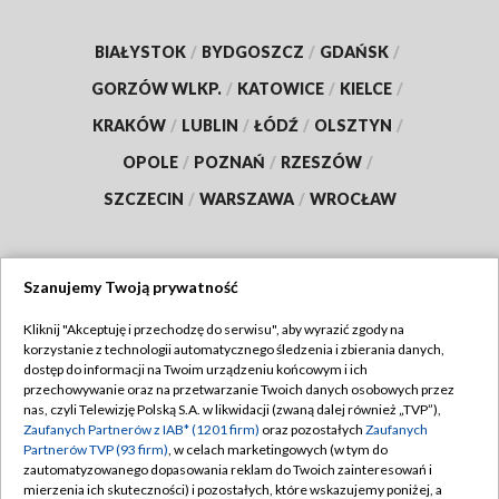
BIAŁYSTOK
/
BYDGOSZCZ
/
GDAŃSK
/
GORZÓW WLKP.
/
KATOWICE
/
KIELCE
/
KRAKÓW
/
LUBLIN
/
ŁÓDŹ
/
OLSZTYN
/
OPOLE
/
POZNAŃ
/
RZESZÓW
/
SZCZECIN
/
WARSZAWA
/
WROCŁAW
Szanujemy Twoją prywatność
Dołącz do nas:
Kliknij "Akceptuję i przechodzę do serwisu", aby wyrazić zgody na
korzystanie z technologii automatycznego śledzenia i zbierania danych,
TVP
dostęp do informacji na Twoim urządzeniu końcowym i ich
Abonament TVP
przechowywanie oraz na przetwarzanie Twoich danych osobowych przez
Regulamin TVP
nas, czyli Telewizję Polską S.A. w likwidacji (zwaną dalej również „TVP”),
Emisja w TVP
Polityka prywatności
Zaufanych Partnerów z IAB* (1201 firm)
oraz pozostałych
Zaufanych
Partnerów TVP (93 firm)
, w celach marketingowych (w tym do
Centrum informacji TVP
Moje zgody
zautomatyzowanego dopasowania reklam do Twoich zainteresowań i
mierzenia ich skuteczności) i pozostałych, które wskazujemy poniżej, a
Naziemna Telewizja Cyfrowa