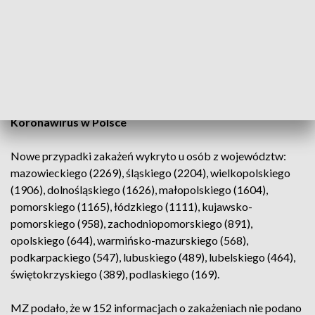
Trzecią dawkę przypominającą przyjęło
336 033
osób.
Od początku pandemii w Polsce (4 marca 2020 r.), na
Kujawach i Pomorzu potwierdzono
236 557
przypadków
zakażenia koronawirusem (zliczając dobowe raporty MZ).
Zmarło
5 796
mieszkańców regionu.
Koronawirus w Polsce
Nowe przypadki zakażeń wykryto u osób z województw:
mazowieckiego (2269), śląskiego (2204), wielkopolskiego
(1906), dolnośląskiego (1626), małopolskiego (1604),
pomorskiego (1165), łódzkiego (1111), kujawsko-
pomorskiego (958), zachodniopomorskiego (891),
opolskiego (644), warmińsko-mazurskiego (568),
podkarpackiego (547), lubuskiego (489), lubelskiego (464),
świętokrzyskiego (389), podlaskiego (169).
MZ podało, że w 152 informacjach o zakażeniach nie podano