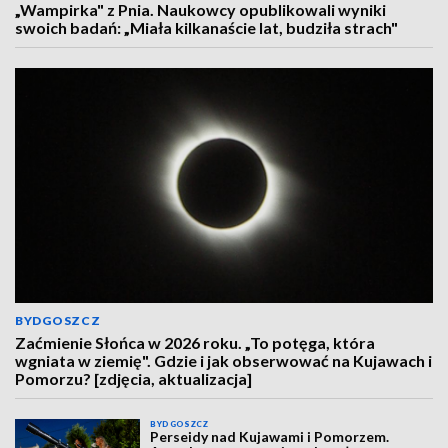
„Wampirka" z Pnia. Naukowcy opublikowali wyniki
swoich badań: „Miała kilkanaście lat, budziła strach"
BYDGOSZCZ
Zaćmienie Słońca w 2026 roku. „To potęga, która
wgniata w ziemię". Gdzie i jak obserwować na Kujawach i
Pomorzu? [zdjęcia, aktualizacja]
BYDGOSZCZ
Perseidy nad Kujawami i Pomorzem.