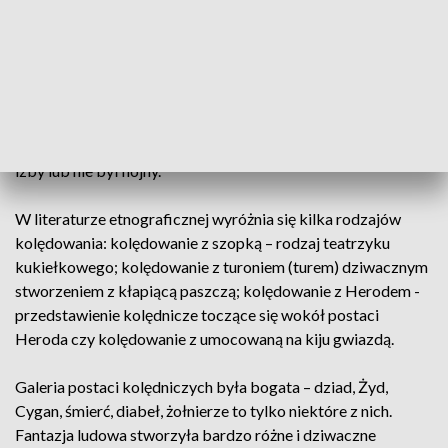
Po wsiach wędrowali przebierańcy wodząc z sobą maszkary:
turonia, konia, żurawia, bociana itp. Wchodząc do domów,
pozdrawiali gospodarzy, śpiewali, wygłaszali życzenia
zdrowia i urodzaju, a także odgrywali różne scenki. Na koniec
prosili o kolędę – datek. Kolędą było najczęściej świąteczne
jedzenie lub drobne pieniądze. Kolędnicy śpiewali też
złośliwe piosenki, gdy gospodarz nie chciał ich wpuścić do
izby lub nie był hojny.
W literaturze etnograficznej wyróżnia się kilka rodzajów
kolędowania: kolędowanie z szopką – rodzaj teatrzyku
kukiełkowego; kolędowanie z turoniem (turem) dziwacznym
stworzeniem z kłapiącą paszczą; kolędowanie z Herodem -
przedstawienie kolędnicze toczące się wokół postaci
Heroda czy kolędowanie z umocowaną na kiju gwiazdą.
Galeria postaci kolędniczych była bogata – dziad, Żyd,
Cygan, śmierć, diabeł, żołnierze to tylko niektóre z nich.
Fantazja ludowa stworzyła bardzo różne i dziwaczne