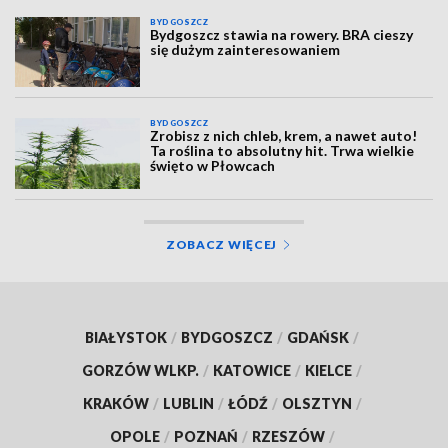
BYDGOSZCZ
Bydgoszcz stawia na rowery. BRA cieszy
się dużym zainteresowaniem
BYDGOSZCZ
Zrobisz z nich chleb, krem, a nawet auto!
Ta roślina to absolutny hit. Trwa wielkie
święto w Płowcach
ZOBACZ WIĘCEJ
BIAŁYSTOK
/
BYDGOSZCZ
/
GDAŃSK
/
GORZÓW WLKP.
/
KATOWICE
/
KIELCE
/
KRAKÓW
/
LUBLIN
/
ŁÓDŹ
/
OLSZTYN
/
OPOLE
/
POZNAŃ
/
RZESZÓW
/