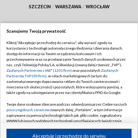
SZCZECIN
/
WARSZAWA
/
WROCŁAW
Szanujemy Twoją prywatność
Dołącz do nas:
Kliknij "Akceptuję i przechodzę do serwisu", aby wyrazić zgody na
korzystanie z technologii automatycznego śledzenia i zbierania danych,
TVP
dostęp do informacji na Twoim urządzeniu końcowym i ich
Abonament TVP
przechowywanie oraz na przetwarzanie Twoich danych osobowych przez
Regulamin TVP
nas, czyli Telewizję Polską S.A. w likwidacji (zwaną dalej również „TVP”),
Emisja w TVP
Polityka prywatności
Zaufanych Partnerów z IAB* (1201 firm)
oraz pozostałych
Zaufanych
Partnerów TVP (93 firm)
, w celach marketingowych (w tym do
Centrum informacji TVP
Moje zgody
zautomatyzowanego dopasowania reklam do Twoich zainteresowań i
mierzenia ich skuteczności) i pozostałych, które wskazujemy poniżej, a
Naziemna Telewizja Cyfrowa
Pomoc
także zgody na udostępnianie przez nas identyfikatora PPID do Google.
Sklep TVP
Biuro reklamy
Twoje dane osobowe zbierane podczas odwiedzania przez Ciebie naszych
Rada Programowa
Kontakt
poszczególnych serwisów
zwanych dalej „Portalem”, w tym informacje
zapisywane za pomocą technologii takich jak: pliki cookie, sygnalizatory
System NOS
WWW lub innych podobnych technologii umożliwiających świadczenie
dopasowanych i bezpiecznych usług, personalizację treści oraz reklam,
Informacje o nadawcy
Kanały
udostępnianie funkcji mediów społecznościowych oraz analizowanie
Akceptuję i przechodzę do serwisu
ruchu w Internecie.