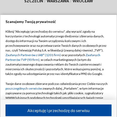
SZCZECIN
/
WARSZAWA
/
WROCŁAW
Szanujemy Twoją prywatność
Dołącz do nas:
Kliknij "Akceptuję i przechodzę do serwisu", aby wyrazić zgody na
korzystanie z technologii automatycznego śledzenia i zbierania danych,
TVP
dostęp do informacji na Twoim urządzeniu końcowym i ich
Abonament TVP
przechowywanie oraz na przetwarzanie Twoich danych osobowych przez
Regulamin TVP
nas, czyli Telewizję Polską S.A. w likwidacji (zwaną dalej również „TVP”),
Emisja w TVP
Polityka prywatności
Zaufanych Partnerów z IAB* (1201 firm)
oraz pozostałych
Zaufanych
Partnerów TVP (93 firm)
, w celach marketingowych (w tym do
Centrum informacji TVP
Moje zgody
zautomatyzowanego dopasowania reklam do Twoich zainteresowań i
mierzenia ich skuteczności) i pozostałych, które wskazujemy poniżej, a
Naziemna Telewizja Cyfrowa
Pomoc
także zgody na udostępnianie przez nas identyfikatora PPID do Google.
Sklep TVP
Biuro reklamy
Twoje dane osobowe zbierane podczas odwiedzania przez Ciebie naszych
Rada Programowa
Kontakt
poszczególnych serwisów
zwanych dalej „Portalem”, w tym informacje
zapisywane za pomocą technologii takich jak: pliki cookie, sygnalizatory
System NOS
WWW lub innych podobnych technologii umożliwiających świadczenie
dopasowanych i bezpiecznych usług, personalizację treści oraz reklam,
Informacje o nadawcy
Kanały
udostępnianie funkcji mediów społecznościowych oraz analizowanie
Akceptuję i przechodzę do serwisu
ruchu w Internecie.
Program dla prasy