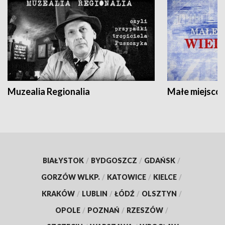
Muzealia Regionalia
Małe miejscow
BIAŁYSTOK
/
BYDGOSZCZ
/
GDAŃSK
/
GORZÓW WLKP.
/
KATOWICE
/
KIELCE
/
KRAKÓW
/
LUBLIN
/
ŁÓDŹ
/
OLSZTYN
/
OPOLE
/
POZNAŃ
/
RZESZÓW
/