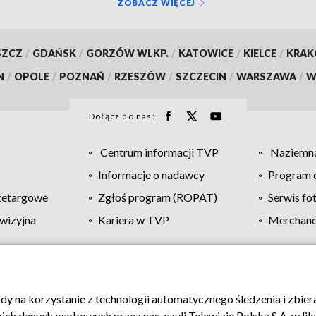
ZOBACZ WIĘCEJ
SZCZ
/
GDAŃSK
/
GORZÓW WLKP.
/
KATOWICE
/
KIELCE
/
KRA
N
/
OPOLE
/
POZNAŃ
/
RZESZÓW
/
SZCZECIN
/
WARSZAWA
/
W
Dołącz do nas:
Centrum informacji TVP
Naziemna
Informacje o nadawcy
Program d
zetargowe
Zgłoś program (ROPAT)
Serwis fo
wizyjna
Kariera w TVP
Merchandi
Polityka prywatności
Moje zgody
Pomoc
Biuro re
ody na korzystanie z technologii automatycznego śledzenia i zbie
 danych osobowych przez nas, czyli Telewizję Polską S.A. w likw