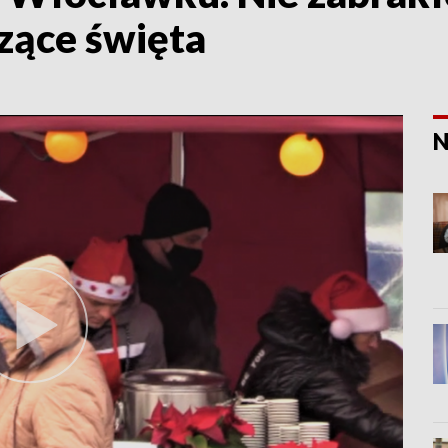
zące święta
N