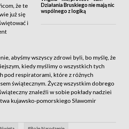
Działania Bruskiego nie mają nic
ńcom, że te
wspólnego z logiką
wie już się
świętować i
ent
nie, abyśmy wszyscy zdrowi byli, bo myślę, że
siejszym, kiedy myślimy o wszystkich tych
h pod respiratorami, które z różnych
asem świątecznym. Życzę wszystkim dobrego
świąteczny znaleźli w sobie pokłady nadziei
ztwa kujawsko-pomorskiego Sławomir
#święta
#Boże Narodzenie