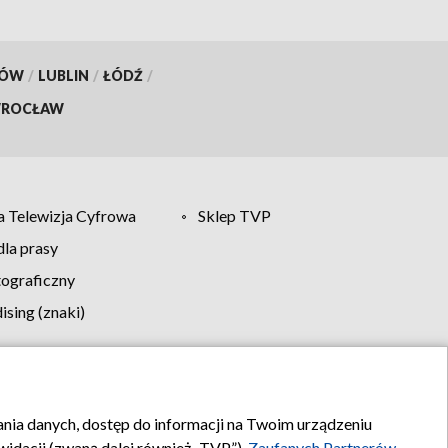
KÓW
/
LUBLIN
/
ŁÓDŹ
/
ROCŁAW
 Telewizja Cyfrowa
Sklep TVP
la prasy
tograficzny
sing (znaki)
klamy
Kontakt
rania danych, dostęp do informacji na Twoim urządzeniu
idacji (zwaną dalej również „TVP”),
Zaufanych Partnerów