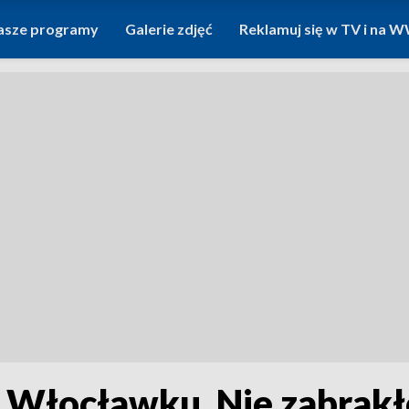
asze programy
Galerie zdjęć
Reklamuj się w TV i na
 Włocławku. Nie zabrakło