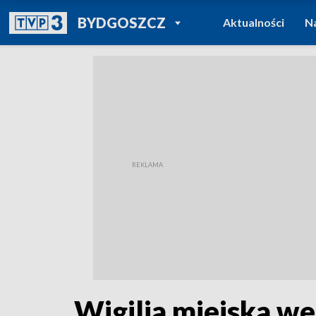
POWRÓT DO
BYDGOSZCZ
Aktualności
N
TVP REGIONY
Wigilia miejska we