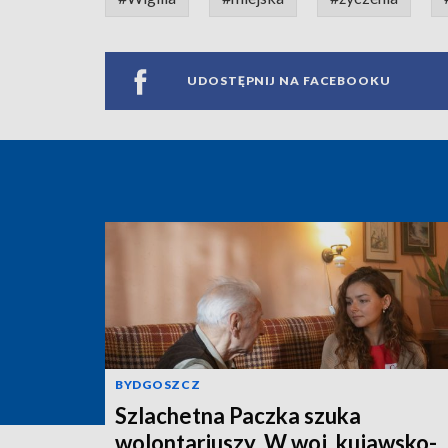
UDOSTĘPNIJ NA FACEBOOKU
BYDGOSZCZ
Szlachetna Paczka szuka
wolontariuszy. W woj. kujawsko-