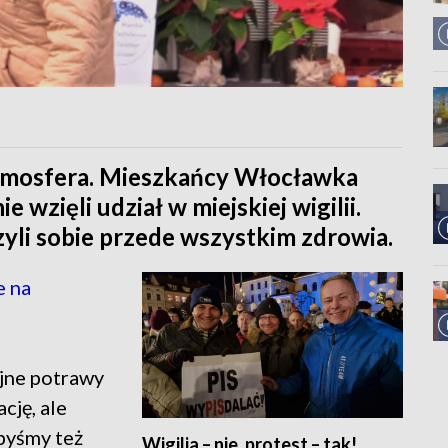
 atmosfera. Mieszkańcy Włocławka
wzięli udział w miejskiej wigilii.
yli sobie przede wszystkim zdrowia.
e na
ijne potrawy
cję, ale
ibyśmy też
Wigilia – nie, protest – tak!