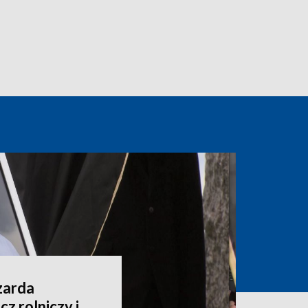
zarda
z rolniczy i