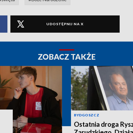
UDOSTĘPNIJ NA X
ZOBACZ TAKŻE
BYDGOSZCZ
Ostatnia droga Rys
Zarudzkiego. Działac