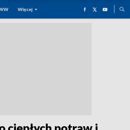
 WWW
Więcej
 ciepłych potraw i