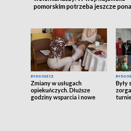
pomorskim potrzeba jeszcze pon
350 osób
BYDGOSZCZ
BYDGO
Zmiany w usługach
Były 
opiekuńczych. Dłuższe
zorga
godziny wsparcia i nowe
turnie
obowiązki gmin
orygi
piłkar