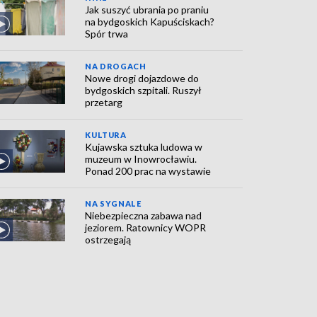
Jak suszyć ubrania po praniu
na bydgoskich Kapuściskach?
Spór trwa
NA DROGACH
Nowe drogi dojazdowe do
bydgoskich szpitali. Ruszył
przetarg
KULTURA
Kujawska sztuka ludowa w
muzeum w Inowrocławiu.
Ponad 200 prac na wystawie
NA SYGNALE
Niebezpieczna zabawa nad
jeziorem. Ratownicy WOPR
ostrzegają