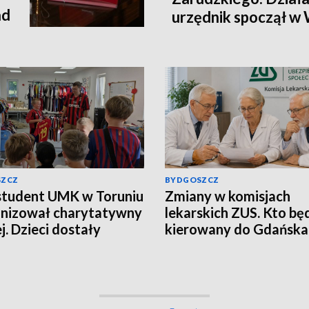
ad
urzędnik spoczął w
SZCZ
BYDGOSZCZ
student UMK w Toruniu
Zmiany w komisjach
nizował charytatywny
lekarskich ZUS. Kto bę
j. Dzieci dostały
kierowany do Gdańska 
nalne koszulki
Łodzi?
skie [zdjęcia]