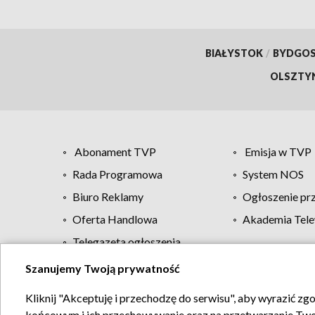
BIAŁYSTOK
/
BYDGO
OLSZTY
Abonament TVP
Emisja w TVP
Rada Programowa
System NOS
Biuro Reklamy
Ogłoszenie pr
Oferta Handlowa
Akademia Tele
Telegazeta ogłoszenia
Szanujemy Twoją prywatność
Regulamin TVP
Kliknij "Akceptuję i przechodzę do serwisu", aby wyrazić zg
końcowym i ich przechowywanie oraz na przetwarzanie Twoich