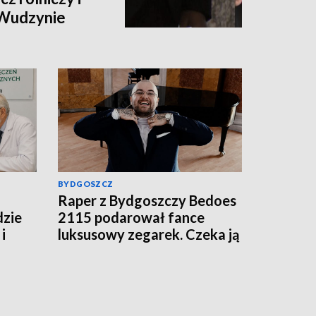
 Wudzynie
BYDGOSZCZ
Raper z Bydgoszczy Bedoes
dzie
2115 podarował fance
i
luksusowy zegarek. Czeka ją
podatek?