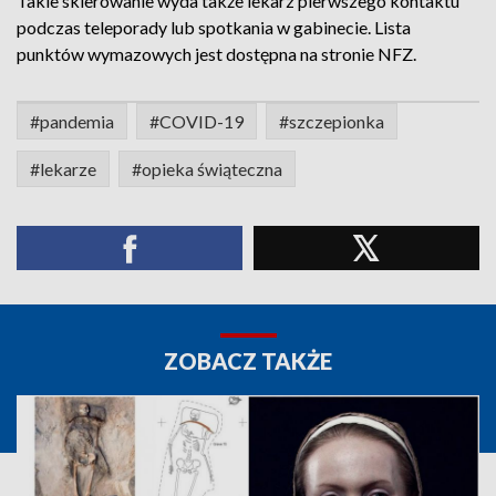
Takie skierowanie wyda także lekarz pierwszego kontaktu
podczas teleporady lub spotkania w gabinecie. Lista
punktów wymazowych jest dostępna na stronie NFZ.
#pandemia
#COVID-19
#szczepionka
#lekarze
#opieka świąteczna
ZOBACZ TAKŻE