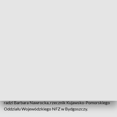
zaszczepieni i nie wykazywać objawów
infekcji
- mówi dr Paweł Rajewski, konsultant wojewódzki
w dziedzinie chorób zakaźnych.
Szczególnie, że nowy wariant koronawirusa - Omikron -
zaraża w Polsce kolejne osoby. Objawów takich, jak
podwyższona temperatura, ból gardła, głowy, katar, nie
powinno się lekceważyć. Opieka nocna i świąteczna są
dostępne, jednak przed wizytą w przychodni - najlepiej
skontaktować się z lekarzem telefonicznie.
- Mamy pandemię, więc w pierwszej kolejności polecam
kontakt telefoniczny. Przekazanie niepokojących objawów.
W porozumieniu z lekarzem będą podjęte dalsze decyzje -
radzi Barbara Nawrocka, rzecznik Kujawsko-Pomorskiego
Oddziału Wojewódzkiego NFZ w Bydgoszczy.