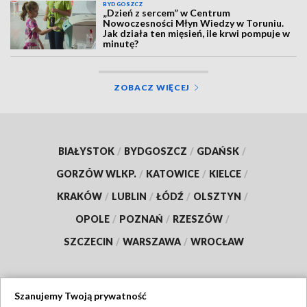
BYDGOSZCZ
„Dzień z sercem” w Centrum
Nowoczesności Młyn Wiedzy w Toruniu.
Jak działa ten mięsień, ile krwi pompuje w
minutę?
ZOBACZ WIĘCEJ
BIAŁYSTOK
/
BYDGOSZCZ
/
GDAŃSK
/
GORZÓW WLKP.
/
KATOWICE
/
KIELCE
/
KRAKÓW
/
LUBLIN
/
ŁÓDŹ
/
OLSZTYN
/
OPOLE
/
POZNAŃ
/
RZESZÓW
/
SZCZECIN
/
WARSZAWA
/
WROCŁAW
Szanujemy Twoją prywatność
Dołącz do nas: