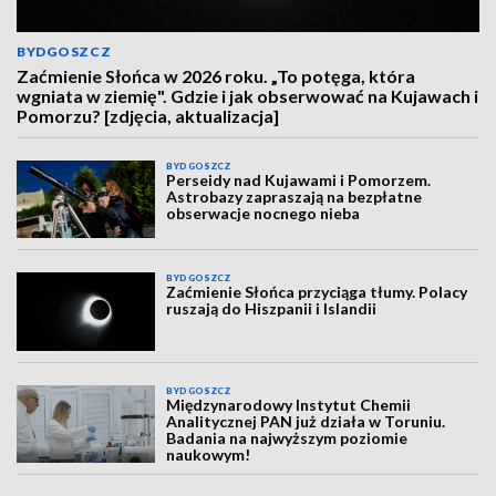
BYDGOSZCZ
Zaćmienie Słońca w 2026 roku. „To potęga, która
wgniata w ziemię". Gdzie i jak obserwować na Kujawach i
Pomorzu? [zdjęcia, aktualizacja]
BYDGOSZCZ
Perseidy nad Kujawami i Pomorzem.
Astrobazy zapraszają na bezpłatne
obserwacje nocnego nieba
BYDGOSZCZ
Zaćmienie Słońca przyciąga tłumy. Polacy
ruszają do Hiszpanii i Islandii
BYDGOSZCZ
Międzynarodowy Instytut Chemii
Analitycznej PAN już działa w Toruniu.
Badania na najwyższym poziomie
naukowym!