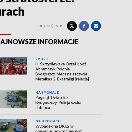
urach
UDOSTĘPNIJ:
AJNOWSZE INFORMACJE
SPORT
H. Skrzydlewska Orzeł Łódź -
Abramczyk Polonia
Bydgoszcz. Mecz na szczycie
Metalkas 2. Ekstraligi [relacja]
NA SYGNALE
Zaginął 16-latek z
Bydgoszczy. Policja szuka
chłopca
NA DROGACH
Wypadek na DK62 w
powiecie inowrocławskim.