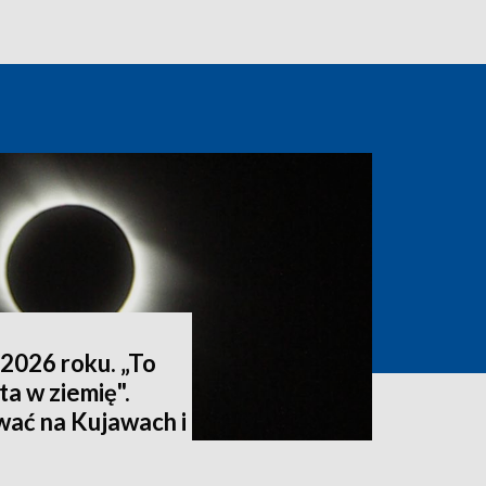
2026 roku. „To
ta w ziemię".
wać na Kujawach i
ktualizacja]