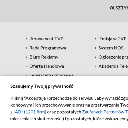
OLSZTY
Abonament TVP
Emisja w TVP
Rada Programowa
System NOS
Biuro Reklamy
Ogłoszenie pr
Oferta Handlowa
Akademia Tele
Telegazeta ogłoszenia
Szanujemy Twoją prywatność
Regulamin TVP
Kliknij "Akceptuję i przechodzę do serwisu", aby wyrazić zg
końcowym i ich przechowywanie oraz na przetwarzanie Twoich
z IAB* (1201 firm)
oraz pozostałych
Zaufanych Partnerów T
mierzenia ich skuteczności) i pozostałych, które wskazujemy