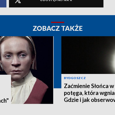
ZOBACZ TAKŻE
BYDGOSZCZ
Zaćmienie Słońca w 
potęga, która wgnia
:
Gdzie i jak obserwo
ach"
Pomorzu? [zdjęcia, a