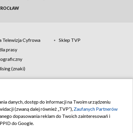
ROCŁAW
 Telewizja Cyfrowa
Sklep TVP
la prasy
tograficzny
sing (znaki)
klamy
Kontakt
rania danych, dostęp do informacji na Twoim urządzeniu
idacji (zwaną dalej również „TVP”),
Zaufanych Partnerów
anego dopasowania reklam do Twoich zainteresowań i
a PPID do Google.