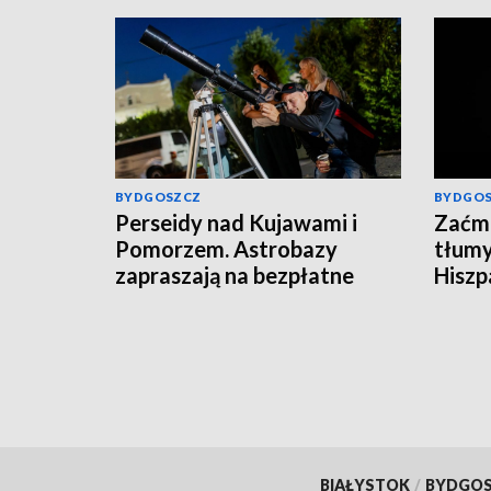
BYDGOSZCZ
BYDGO
Perseidy nad Kujawami i
Zaćmi
Pomorzem. Astrobazy
tłumy
zapraszają na bezpłatne
Hiszpa
obserwacje nocnego nieba
BIAŁYSTOK
/
BYDGO