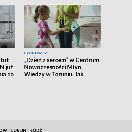
BYDGOSZCZ
tut
„Dzień z sercem” w Centrum
N już
Nowoczesności Młyn
nia na
Wiedzy w Toruniu. Jak
działa ten mięsień, ile krwi
pompuje w minutę?
KÓW
/
LUBLIN
/
ŁÓDŹ
/