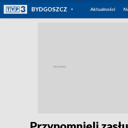
POWRÓT DO
BYDGOSZCZ
Aktualności
N
TVP REGIONY
Przypomnieli zasłu