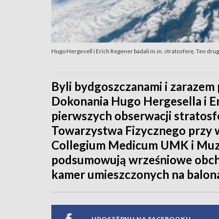
Hugo Hergesell i Erich Regener badali m.in. stratosferę. Ten d
Byli bydgoszczanami i zarazem 
Dokonania Hugo Hergesella i Er
pierwszych obserwacji stratosf
Towarzystwa Fizycznego przy w
Collegium Medicum UMK i Mu
podsumowują wrześniowe obchod
kamer umieszczonych na balon
UDOSTĘPNIJ NA FACEBOOKU