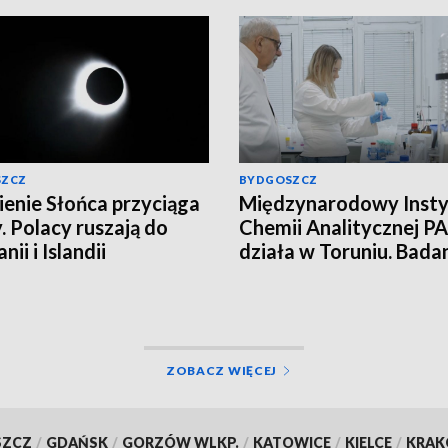
SZCZ
BYDGOSZCZ
enie Słońca przyciąga
Międzynarodowy Insty
. Polacy ruszają do
Chemii Analitycznej PA
nii i Islandii
działa w Toruniu. Bada
najwyższym poziomie
naukowym!
ZOBACZ WIĘCEJ
SZCZ
/
GDAŃSK
/
GORZÓW WLKP.
/
KATOWICE
/
KIELCE
/
KRA