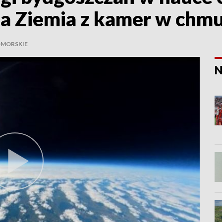
da Ziemia z kamer w chm
MORSKIE
N