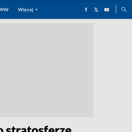
 WWW
Więcej
 stratosferze.