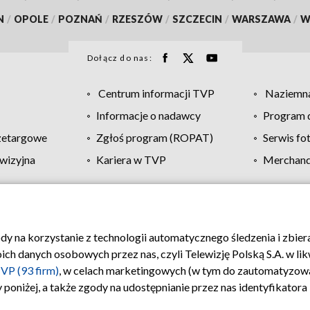
N
/
OPOLE
/
POZNAŃ
/
RZESZÓW
/
SZCZECIN
/
WARSZAWA
/
W
Dołącz do nas:
Centrum informacji TVP
Naziemna
Informacje o nadawcy
Program d
zetargowe
Zgłoś program (ROPAT)
Serwis fo
wizyjna
Kariera w TVP
Merchandi
Polityka prywatności
Moje zgody
Pomoc
Biuro re
ody na korzystanie z technologii automatycznego śledzenia i zbie
 danych osobowych przez nas, czyli Telewizję Polską S.A. w likw
VP (93 firm)
, w celach marketingowych (w tym do zautomatyzow
 poniżej, a także zgody na udostępnianie przez nas identyfikator