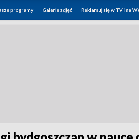
asze programy
Galerie zdjęć
Reklamuj się w TV i na
gi bydgoszczan w nauce o