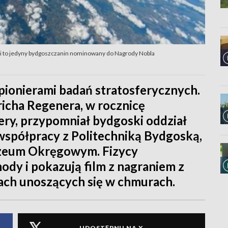
rugi to jedyny bydgoszczanin nominowany do Nagrody Nobla
pionierami badań stratosferycznych.
icha Regenera, w rocznicę
ery, przypomniał bydgoski oddział
spółpracy z Politechniką Bydgoską,
zeum Okręgowym. Fizycy
y i pokazują film z nagraniem z
ach unoszących się w chmurach.
UDOSTĘPNIJ NA X