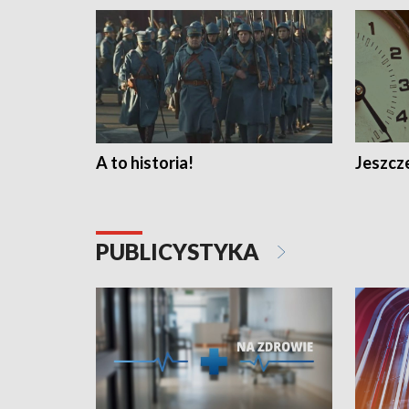
A to historia!
Jeszcze
PUBLICYSTYKA