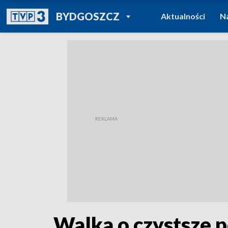
POWRÓT DO
BYDGOSZCZ
Aktualności
N
TVP REGIONY
Walka o czystsze 