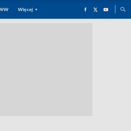
 WWW
Więcej