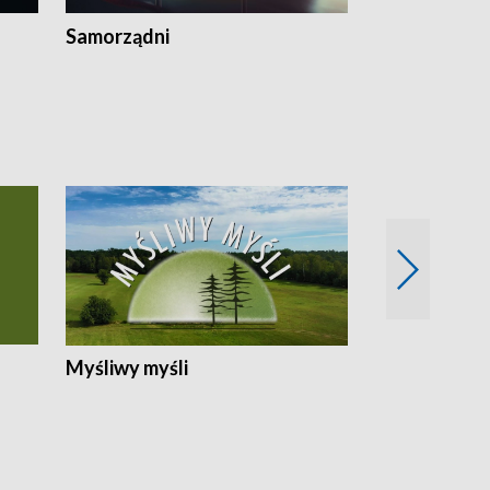
Samorządni
Wspólna sp
Myśliwy myśli
Spotkania z 