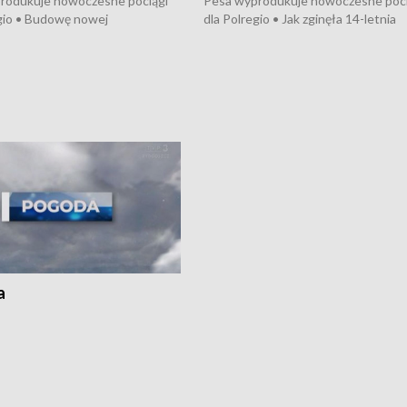
rodukuje nowoczesne pociągi
Pesa wyprodukuje nowoczesne poci
gio • Budowę nowej
dla Polregio • Jak zginęła 14-letnia
ktury gazowej między
dziewczyna z Torunia • Nowelizacja
m a Gustorzynem. •
ustawy o pomocy społecznej już
rsje wokół Wojewódzkiego
obowiązuje • W lasach pojawiły się ku
Specjalistycznego we
borowiki • Urodzaj kukurydzy w regi
 • Jaka była przyczyna śmierci
i z Torunia • Nowelizacja ustawy
społecznej już obowiązuje
a