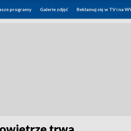
asze programy
Galerie zdjęć
Reklamuj się w TV i na
powietrze trwa