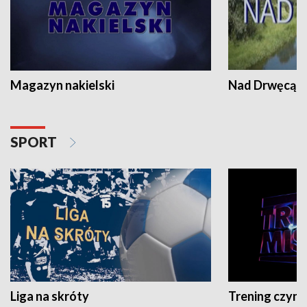
Magazyn nakielski
Nad Drwęcą
SPORT
Liga na skróty
Trening czyni 