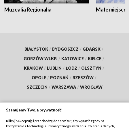
Muzealia Regionalia
Małe miejscow
BIAŁYSTOK
/
BYDGOSZCZ
/
GDAŃSK
/
GORZÓW WLKP.
/
KATOWICE
/
KIELCE
/
KRAKÓW
/
LUBLIN
/
ŁÓDŹ
/
OLSZTYN
/
OPOLE
/
POZNAŃ
/
RZESZÓW
/
SZCZECIN
/
WARSZAWA
/
WROCŁAW
Szanujemy Twoją prywatność
Dołącz do nas:
Kliknij "Akceptuję i przechodzę do serwisu", aby wyrazić zgody na
korzystanie z technologii automatycznego śledzenia i zbierania danych,
TVP