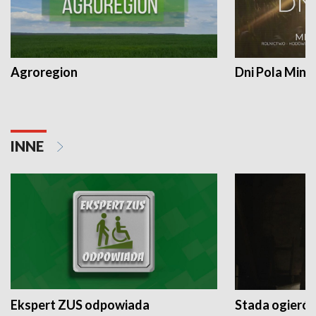
Agroregion
Dni Pola Min
INNE
Ekspert ZUS odpowiada
Stada ogieró