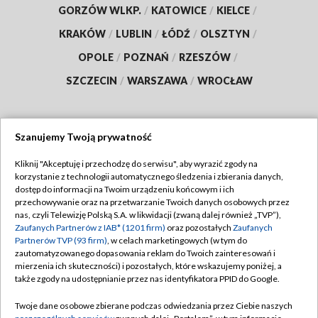
GORZÓW WLKP.
/
KATOWICE
/
KIELCE
/
KRAKÓW
/
LUBLIN
/
ŁÓDŹ
/
OLSZTYN
/
OPOLE
/
POZNAŃ
/
RZESZÓW
/
SZCZECIN
/
WARSZAWA
/
WROCŁAW
Szanujemy Twoją prywatność
Dołącz do nas:
Kliknij "Akceptuję i przechodzę do serwisu", aby wyrazić zgody na
korzystanie z technologii automatycznego śledzenia i zbierania danych,
TVP
dostęp do informacji na Twoim urządzeniu końcowym i ich
Abonament TVP
przechowywanie oraz na przetwarzanie Twoich danych osobowych przez
Regulamin TVP
nas, czyli Telewizję Polską S.A. w likwidacji (zwaną dalej również „TVP”),
Emisja w TVP
Polityka prywatności
Zaufanych Partnerów z IAB* (1201 firm)
oraz pozostałych
Zaufanych
Partnerów TVP (93 firm)
, w celach marketingowych (w tym do
Centrum informacji TVP
Moje zgody
zautomatyzowanego dopasowania reklam do Twoich zainteresowań i
mierzenia ich skuteczności) i pozostałych, które wskazujemy poniżej, a
Naziemna Telewizja Cyfrowa
Pomoc
także zgody na udostępnianie przez nas identyfikatora PPID do Google.
Sklep TVP
Biuro reklamy
Twoje dane osobowe zbierane podczas odwiedzania przez Ciebie naszych
Rada Programowa