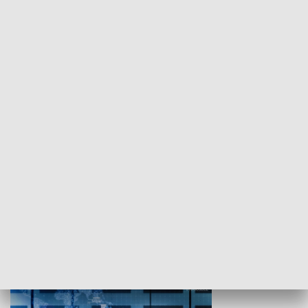
WYPOCZYNEK I REKREACJA
Studio lato
GOSPODARKA