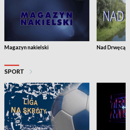
Magazyn nakielski
Nad Drwęcą
SPORT