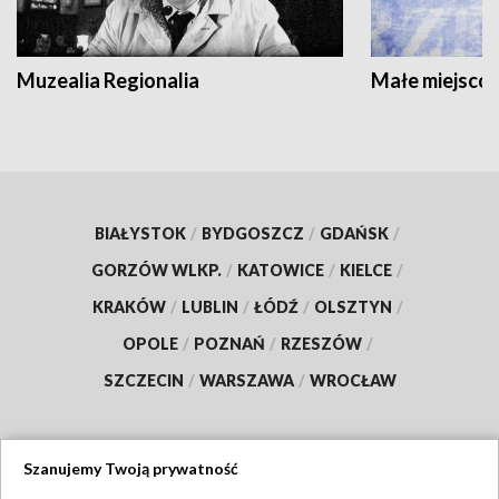
Muzealia Regionalia
Małe miejscow
BIAŁYSTOK
/
BYDGOSZCZ
/
GDAŃSK
/
GORZÓW WLKP.
/
KATOWICE
/
KIELCE
/
KRAKÓW
/
LUBLIN
/
ŁÓDŹ
/
OLSZTYN
/
OPOLE
/
POZNAŃ
/
RZESZÓW
/
SZCZECIN
/
WARSZAWA
/
WROCŁAW
Szanujemy Twoją prywatność
Dołącz do nas: