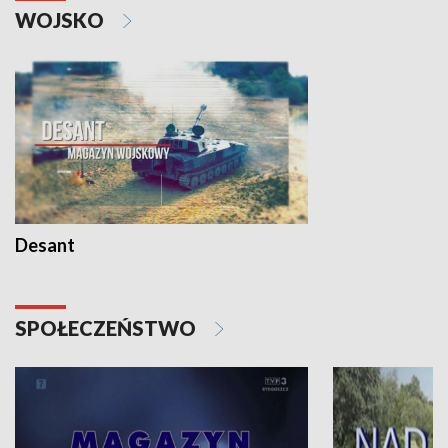
WOJSKO
Desant
SPOŁECZEŃSTWO