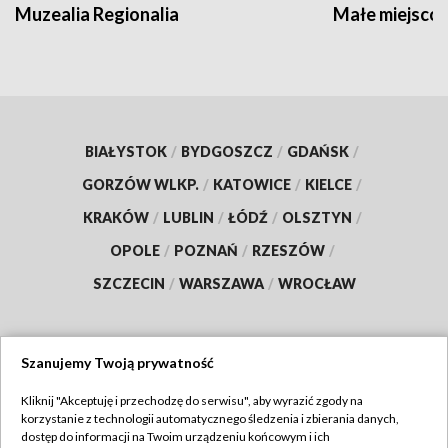
Muzealia Regionalia
Małe miejscow
BIAŁYSTOK
/
BYDGOSZCZ
/
GDAŃSK
/
GORZÓW WLKP.
/
KATOWICE
/
KIELCE
/
KRAKÓW
/
LUBLIN
/
ŁÓDŹ
/
OLSZTYN
/
OPOLE
/
POZNAŃ
/
RZESZÓW
/
SZCZECIN
/
WARSZAWA
/
WROCŁAW
Szanujemy Twoją prywatność
Dołącz do nas:
Kliknij "Akceptuję i przechodzę do serwisu", aby wyrazić zgody na
korzystanie z technologii automatycznego śledzenia i zbierania danych,
TVP
dostęp do informacji na Twoim urządzeniu końcowym i ich