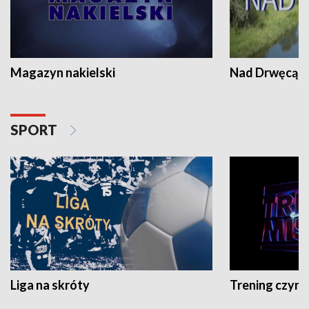
Magazyn nakielski
Nad Drwęcą
SPORT
Liga na skróty
Trening czyni 