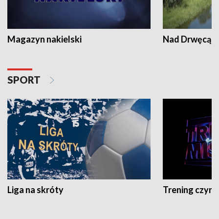
Magazyn nakielski
Nad Drwęcą
SPORT
Liga na skróty
Trening czyni 