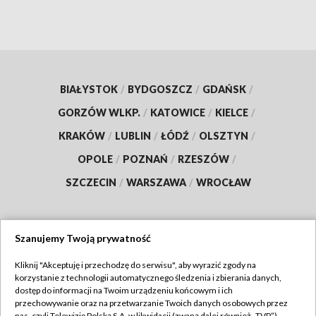
BIAŁYSTOK
/
BYDGOSZCZ
/
GDAŃSK
/
GORZÓW WLKP.
/
KATOWICE
/
KIELCE
/
KRAKÓW
/
LUBLIN
/
ŁÓDŹ
/
OLSZTYN
/
OPOLE
/
POZNAŃ
/
RZESZÓW
/
SZCZECIN
/
WARSZAWA
/
WROCŁAW
Szanujemy Twoją prywatność
Dołącz do nas:
Kliknij "Akceptuję i przechodzę do serwisu", aby wyrazić zgody na
korzystanie z technologii automatycznego śledzenia i zbierania danych,
TVP
dostęp do informacji na Twoim urządzeniu końcowym i ich
Abonament TVP
przechowywanie oraz na przetwarzanie Twoich danych osobowych przez
Regulamin TVP
nas, czyli Telewizję Polską S.A. w likwidacji (zwaną dalej również „TVP”),