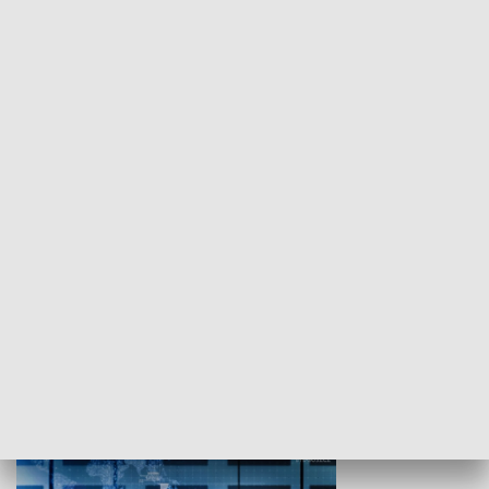
WYPOCZYNEK I REKREACJA
Studio lato
GOSPODARKA