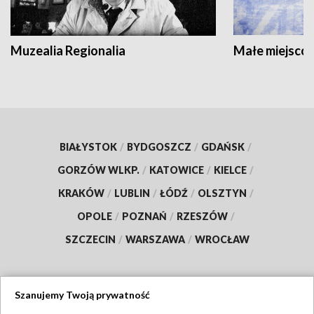
Muzealia Regionalia
Małe miejscow
BIAŁYSTOK
/
BYDGOSZCZ
/
GDAŃSK
/
GORZÓW WLKP.
/
KATOWICE
/
KIELCE
/
KRAKÓW
/
LUBLIN
/
ŁÓDŹ
/
OLSZTYN
/
OPOLE
/
POZNAŃ
/
RZESZÓW
/
SZCZECIN
/
WARSZAWA
/
WROCŁAW
Szanujemy Twoją prywatność
Dołącz do nas: