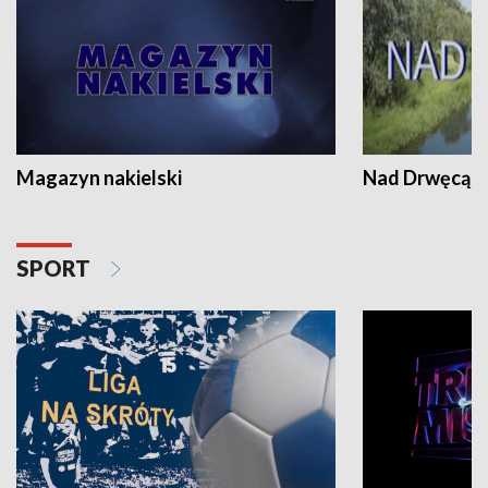
Magazyn nakielski
Nad Drwęcą
SPORT