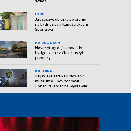
świata
INNE
Jak suszyć ubrania po praniu
na bydgoskich Kapuściskach?
Spór trwa
NA DROGACH
Nowe drogi dojazdowe do
bydgoskich szpitali. Ruszył
przetarg
KULTURA
Kujawska sztuka ludowa w
muzeum w Inowrocławiu.
Ponad 200 prac na wystawie