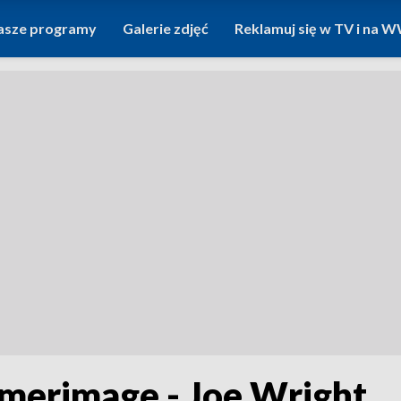
asze programy
Galerie zdjęć
Reklamuj się w TV i na
merimage - Joe Wright