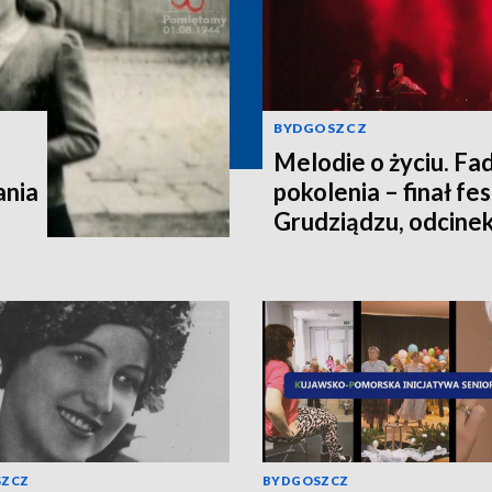
BYDGOSZCZ
Melodie o życiu. Fad
ania
pokolenia – finał fe
Grudziądzu, odcinek
SZCZ
BYDGOSZCZ