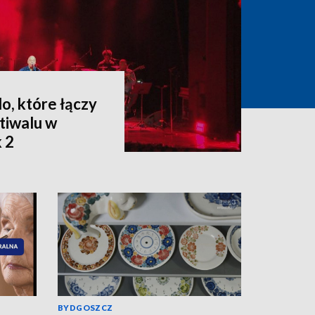
o, które łączy
stiwalu w
 2
BYDGOSZCZ