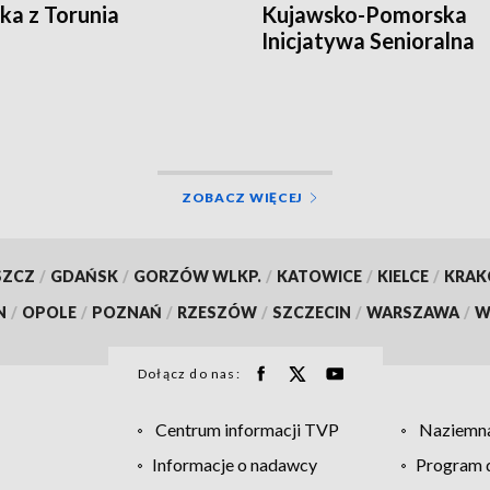
ka z Torunia
Kujawsko-Pomorska
Inicjatywa Senioralna
ZOBACZ WIĘCEJ
SZCZ
/
GDAŃSK
/
GORZÓW WLKP.
/
KATOWICE
/
KIELCE
/
KRA
N
/
OPOLE
/
POZNAŃ
/
RZESZÓW
/
SZCZECIN
/
WARSZAWA
/
W
Dołącz do nas:
Centrum informacji TVP
Naziemna
Informacje o nadawcy
Program d