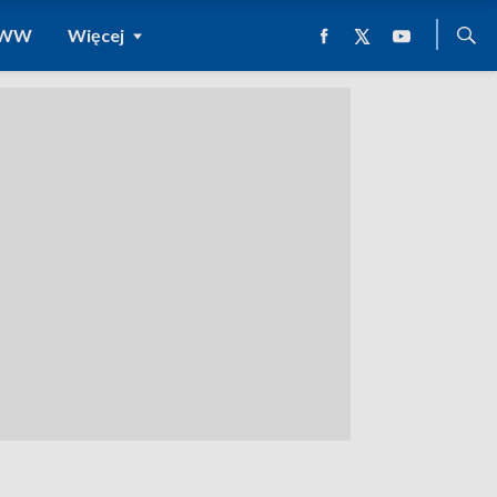
 WWW
Więcej