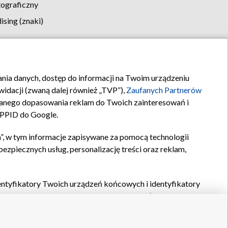
tograficzny
sing (znaki)
klamy
Kontakt
rania danych, dostęp do informacji na Twoim urządzeniu
idacji (zwaną dalej również „TVP”),
Zaufanych Partnerów
anego dopasowania reklam do Twoich zainteresowań i
a PPID do Google.
”, w tym informacje zapisywane za pomocą technologii
zpiecznych usług, personalizację treści oraz reklam,
identyfikatory Twoich urządzeń końcowych i identyfikatory
P,
Zaufanych Partnerów z IAB
oraz pozostałych
Zaufanych
 wyboru podstawowych reklam, wyboru spersonalizowanych
ch treści, pomiaru wydajności reklam, pomiaru wydajności