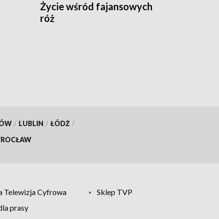
Życie wśród fajansowych
róż
KÓW
/
LUBLIN
/
ŁÓDŹ
/
ROCŁAW
 Telewizja Cyfrowa
Sklep TVP
la prasy