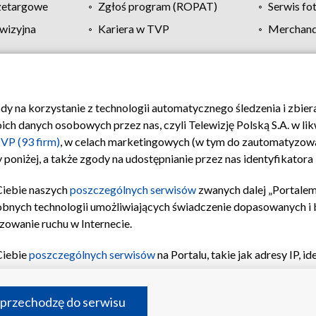
zetargowe
Zgłoś program (ROPAT)
Serwis fo
wizyjna
Kariera w TVP
Merchandi
Polityka prywatności
Moje zgody
Pomoc
Biuro re
ody na korzystanie z technologii automatycznego śledzenia i zbie
 danych osobowych przez nas, czyli Telewizję Polską S.A. w likw
VP (93 firm)
, w celach marketingowych (w tym do zautomatyzow
 poniżej, a także zgody na udostępnianie przez nas identyfikator
Ciebie naszych
poszczególnych serwisów
zwanych dalej „Portalem
obnych technologii umożliwiających świadczenie dopasowanych i be
zowanie ruchu w Internecie.
Ciebie
poszczególnych serwisów
na Portalu, takie jak adresy IP, 
sach Portalu czy historia odwiedzin będą przetwarzane przez TV
ji: przechowywania informacji na urządzeniu lub dostęp do nich,
©2026 Telewizja Polska S.A. w likwidacji
 przechodzę do serwisu
enia profilu spersonalizowanych treści, wyboru spersonalizowany