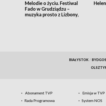
Melodie o życiu. Festiwal
Helen
Fado w Grudziądzu –
muzyka prosto z Lizbony,
odcinek 1
BIAŁYSTOK
/
BYDGO
OLSZTY
Abonament TVP
Emisja w TVP
Rada Programowa
System NOS