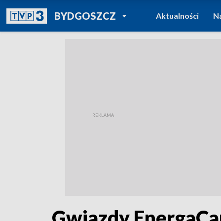
POWRÓT DO
BYDGOSZCZ
Aktualności
N
TVP REGIONY
Gwiazdy EnergaCa