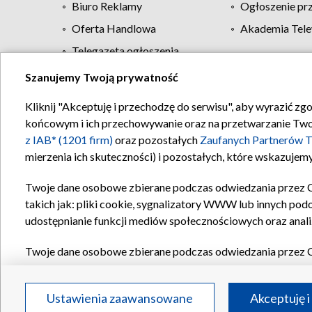
Biuro Reklamy
Ogłoszenie pr
Oferta Handlowa
Akademia Tele
Telegazeta ogłoszenia
Szanujemy Twoją prywatność
Regulamin TVP
Kliknij "Akceptuję i przechodzę do serwisu", aby wyrazić zg
końcowym i ich przechowywanie oraz na przetwarzanie Twoich
z IAB* (1201 firm)
oraz pozostałych
Zaufanych Partnerów T
mierzenia ich skuteczności) i pozostałych, które wskazujemy
Twoje dane osobowe zbierane podczas odwiedzania przez 
takich jak: pliki cookie, sygnalizatory WWW lub innych pod
udostępnianie funkcji mediów społecznościowych oraz anali
Twoje dane osobowe zbierane podczas odwiedzania przez 
plików cookie, informacje o Twoich wyszukiwaniach w serwi
Partnerów TVP
dla realizacji następujących celów i funkc
Ustawienia zaawansowane
Akceptuję i
reklam, tworzenia profilu spersonalizowanych reklam, tworz