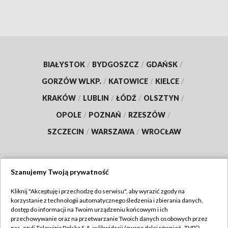
BIAŁYSTOK
/
BYDGOSZCZ
/
GDAŃSK
/
GORZÓW WLKP.
/
KATOWICE
/
KIELCE
/
KRAKÓW
/
LUBLIN
/
ŁÓDŹ
/
OLSZTYN
/
OPOLE
/
POZNAŃ
/
RZESZÓW
/
SZCZECIN
/
WARSZAWA
/
WROCŁAW
Szanujemy Twoją prywatność
Dołącz do nas:
Kliknij "Akceptuję i przechodzę do serwisu", aby wyrazić zgody na
korzystanie z technologii automatycznego śledzenia i zbierania danych,
TVP
dostęp do informacji na Twoim urządzeniu końcowym i ich
Abonament TVP
przechowywanie oraz na przetwarzanie Twoich danych osobowych przez
Regulamin TVP
nas, czyli Telewizję Polską S.A. w likwidacji (zwaną dalej również „TVP”),