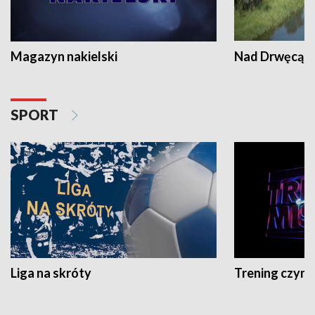
Magazyn nakielski
Nad Drwęcą
SPORT
Liga na skróty
Trening czyni 