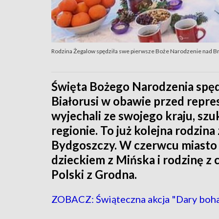
Rodzina Żegalow spędziła swe pierwsze Boże Narodzenie nad B
Święta Bożego Narodzenia spędz
Białorusi w obawie przed repre
wyjechali ze swojego kraju, s
regionie. To już kolejna rodzina
Bydgoszczy. W czerwcu miasto 
dzieckiem z Mińska i rodzinę z 
Polski z Grodna.
ZOBACZ: Świąteczna akcja "Dary boh