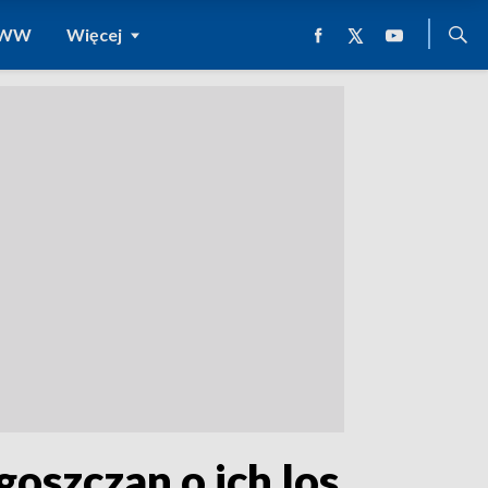
 WWW
Więcej
goszczan o ich los.