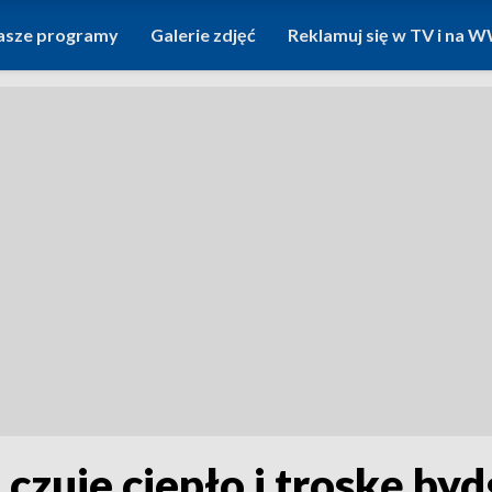
asze programy
Galerie zdjęć
Reklamuj się w TV i na
 czuje ciepło i troskę byd