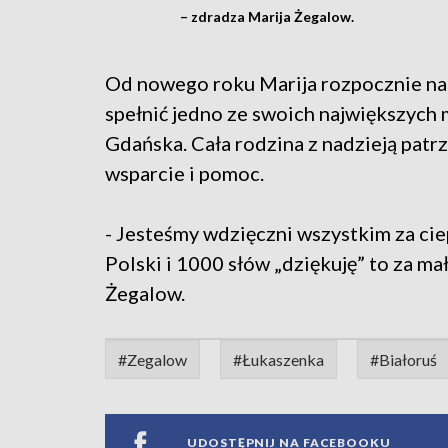
– zdradza Marija Żegalow.
Od nowego roku Marija rozpocznie nauk
spełnić jedno ze swoich największych 
Gdańska. Cała rodzina z nadzieją patrz
wsparcie i pomoc.
- Jesteśmy wdzięczni wszystkim za ciep
Polski i 1000 słów „dziękuję” to za ma
Żegalow.
#Zegalow
#Łukaszenka
#Białoruś
UDOSTĘPNIJ NA FACEBOOKU