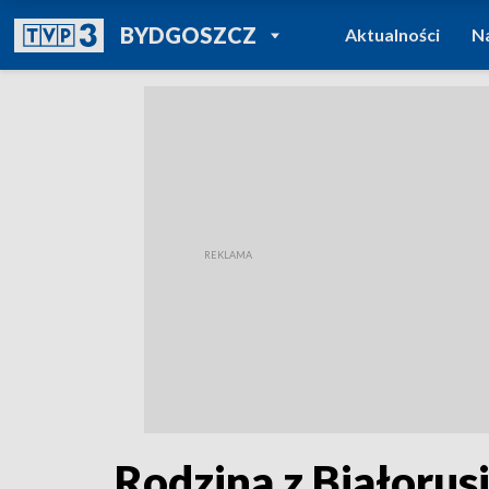
POWRÓT DO
BYDGOSZCZ
Aktualności
N
TVP REGIONY
Rodzina z Białorusi