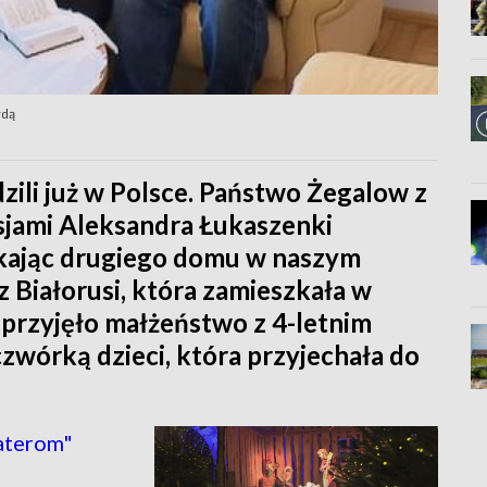
rdą
ili już w Polsce. Państwo Żegalow z
sjami Aleksandra Łukaszenki
zukając drugiego domu w naszym
 z Białorusi, która zamieszkała w
przyjęło małżeństwo z 4-letnim
czwórką dzieci, która przyjechała do
aterom"