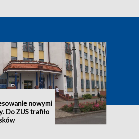
esowanie nowymi
y. Do ZUS trafiło
osków