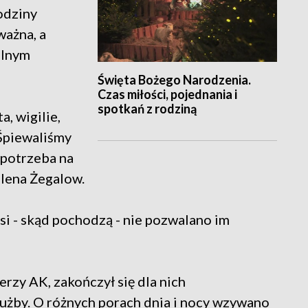
odziny
ważna, a
ólnym
Święta Bożego Narodzenia.
Czas miłości, pojednania i
spotkań z rodziną
a, wigilie,
Śpiewaliśmy
 potrzeba na
Elena Żegalow.
usi - skąd pochodzą - nie pozwalano im
erzy AK, zakończył się dla nich
łużby. O różnych porach dnia i nocy wzywano