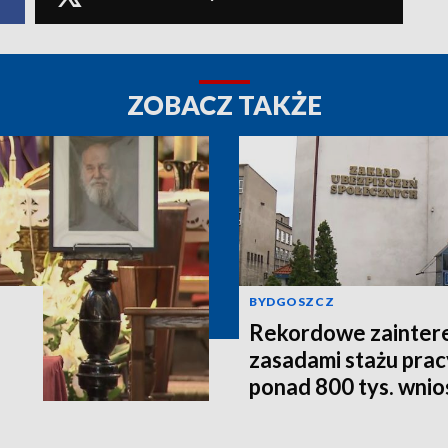
ZOBACZ TAKŻE
BYDGOSZCZ
Rekordowe zainter
zasadami stażu prac
ponad 800 tys. wni