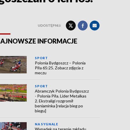
UDOSTĘPNIJ:
AJNOWSZE INFORMACJE
SPORT
Polonia Bydgoszcz – Polonia
Piła 65:25. Zobacz zdjęcia z
meczu
SPORT
Abramczyk Polonia Bydgoszcz
- Polonia Piła. Lider Metalkas
2. Ekstraligi rozgromił
beniaminka [relacja bieg po
biegu]
NA SYGNALE
Wypadek na terenie zakładu