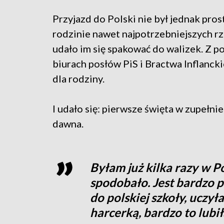
Przyjazd do Polski nie był jednak pros
rodzinie nawet najpotrzebniejszych rz
udało im się spakować do walizek. Z 
biurach posłów PiS i Bractwa Inflanck
dla rodziny.
I udało się: pierwsze święta w zupełnie
dawna.
Byłam już kilka razy w Po
spodobało. Jest bardzo p
do polskiej szkoły, uczył
harcerką, bardzo to lubi