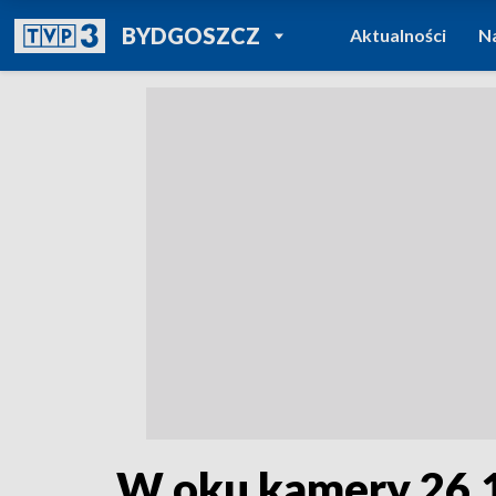
POWRÓT DO
BYDGOSZCZ
Aktualności
N
TVP REGIONY
W oku kamery 26.