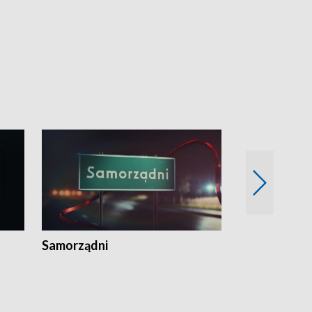
Samorządni
Wspólna sp