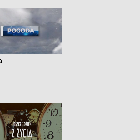
ato”
a