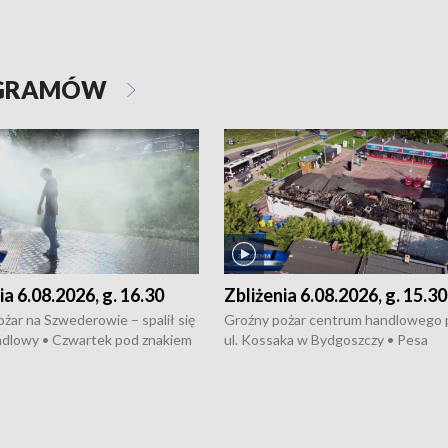
OGRAMÓW
ia 6.08.2026, g. 16.30
Zbliżenia 6.08.2026, g. 15.30
żar na Szwederowie – spalił się
Groźny pożar centrum handlowego 
ndlowy • Czwartek pod znakiem
ul. Kossaka w Bydgoszczy • Pesa
burz • Dobre prognozy dla
wyprodukuje nowoczesne,
 – rolnicy mogą liczyć na
energooszczędne pociągi dla Polregi
lony • Akcja porodowa na trasie
Zmiany w przepisach o pomocy
uń – pomógł policyjny patrol •
społecznej • Przed nami 10. jubileu
my na kolejną odsłonę programu
Festiwal Wisły