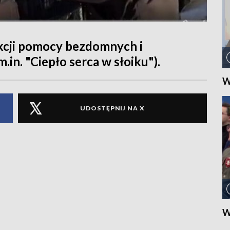
cji pomocy bezdomnych i
in. "Ciepło serca w słoiku").
W
UDOSTĘPNIJ NA X
W