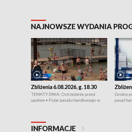
NAJNOWSZE WYDANIA PR
Zbliżenia 6.08.2026, g. 18.30
Zbliżen
TEMATY DNIA: Ostrzeżenie przed
Groźny po
upałem • Pożar pasażu handlowego w
pasaż ha
Bydgoszczy • Policja rozbiła lokalną siatkę
upałów i 
dealerską – grozi im do 12 lat więzienia •
kukurydzy
Akcja porodowa na trasie Rypin-Toruń –
wysokie p
pomógł policyjny patrol • Wyjątkowy
Rypin-Tor
INFORMACJE
projekt UMK w Toruniu
Zaprasza