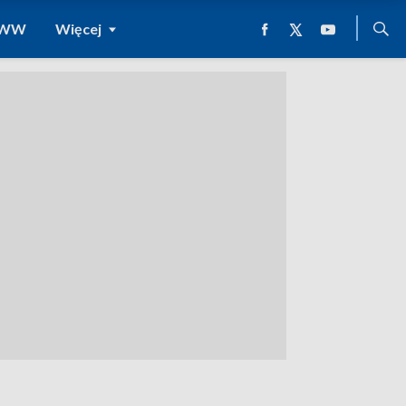
 WWW
Więcej