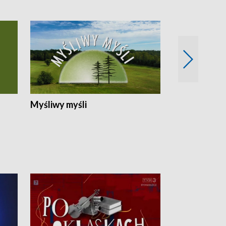
Myśliwy myśli
Spotkania z 