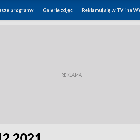
asze programy
Galerie zdjęć
Reklamuj się w TV i na
12.2021