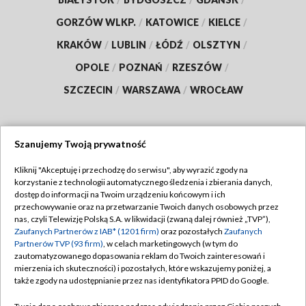
GORZÓW WLKP.
/
KATOWICE
/
KIELCE
/
KRAKÓW
/
LUBLIN
/
ŁÓDŹ
/
OLSZTYN
/
OPOLE
/
POZNAŃ
/
RZESZÓW
/
SZCZECIN
/
WARSZAWA
/
WROCŁAW
Szanujemy Twoją prywatność
Dołącz do nas:
Kliknij "Akceptuję i przechodzę do serwisu", aby wyrazić zgody na
korzystanie z technologii automatycznego śledzenia i zbierania danych,
TVP
dostęp do informacji na Twoim urządzeniu końcowym i ich
Abonament TVP
przechowywanie oraz na przetwarzanie Twoich danych osobowych przez
Regulamin TVP
nas, czyli Telewizję Polską S.A. w likwidacji (zwaną dalej również „TVP”),
Emisja w TVP
Polityka prywatności
Zaufanych Partnerów z IAB* (1201 firm)
oraz pozostałych
Zaufanych
Partnerów TVP (93 firm)
, w celach marketingowych (w tym do
Centrum informacji TVP
Moje zgody
zautomatyzowanego dopasowania reklam do Twoich zainteresowań i
mierzenia ich skuteczności) i pozostałych, które wskazujemy poniżej, a
Naziemna Telewizja Cyfrowa
Pomoc
także zgody na udostępnianie przez nas identyfikatora PPID do Google.
Sklep TVP
Biuro reklamy