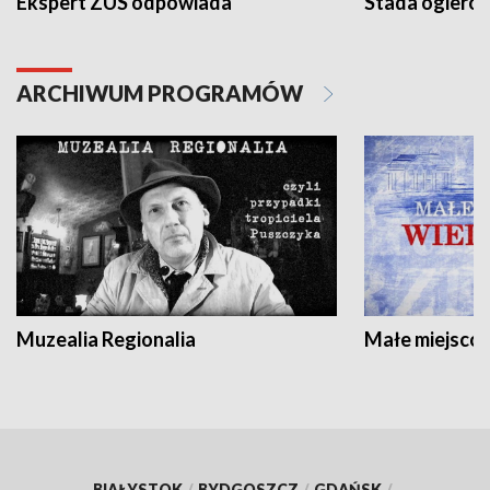
Ekspert ZUS odpowiada
Stada ogieró
ARCHIWUM PROGRAMÓW
Muzealia Regionalia
Małe miejscow
BIAŁYSTOK
/
BYDGOSZCZ
/
GDAŃSK
/