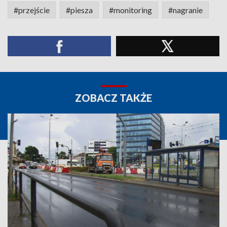
#przejście
#piesza
#monitoring
#nagranie
ZOBACZ TAKŻE