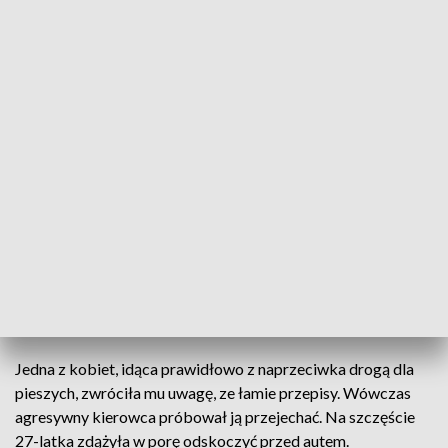
wjeżdżając na kolejowe przejście dla pieszych w
Mogilnie. Kiedy idąca tamtędy kobieta zwróciła mu
uwagę, agresywny kierujący chciał ją potrącić.
Zdarzenie zarejestrowała kamera miejskiego
monitoringu.
ZOBACZ: Zmarła 82-latka, potrącona na pasach w Toruniu
Dyżurny mogileńskiej komendy otrzymał w środę w południe
zgłoszenie o niebezpiecznej sytuacji na kolejowych
rogatkach przy ul. Padniewskiej. Mundurowi, skierowani na
miejsce, ustalili, że pracownik firmy kurierskiej chcąc skrócić
sobie drogę, wjechał citroenem jumperem na kolejowe
przejście dla pieszych.
Jedna z kobiet, idąca prawidłowo z naprzeciwka drogą dla
pieszych, zwróciła mu uwagę, ze łamie przepisy. Wówczas
agresywny kierowca próbował ją przejechać. Na szczęście
27-latka zdążyła w porę odskoczyć przed autem.