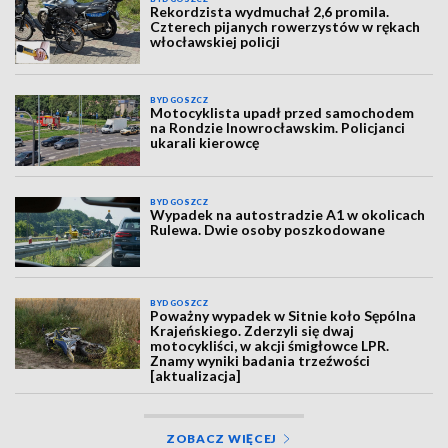
Rekordzista wydmuchał 2,6 promila.
Czterech pijanych rowerzystów w rękach
włocławskiej policji
BYDGOSZCZ
Motocyklista upadł przed samochodem
na Rondzie Inowrocławskim. Policjanci
ukarali kierowcę
BYDGOSZCZ
Wypadek na autostradzie A1 w okolicach
Rulewa. Dwie osoby poszkodowane
BYDGOSZCZ
Poważny wypadek w Sitnie koło Sępólna
Krajeńskiego. Zderzyli się dwaj
motocykliści, w akcji śmigłowce LPR.
Znamy wyniki badania trzeźwości
[aktualizacja]
ZOBACZ WIĘCEJ