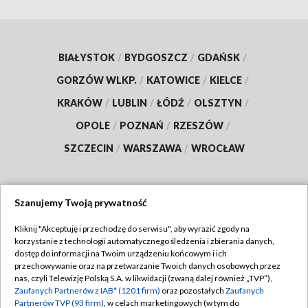
BIAŁYSTOK
/
BYDGOSZCZ
/
GDAŃSK
/
GORZÓW WLKP.
/
KATOWICE
/
KIELCE
/
KRAKÓW
/
LUBLIN
/
ŁÓDŹ
/
OLSZTYN
/
OPOLE
/
POZNAŃ
/
RZESZÓW
/
SZCZECIN
/
WARSZAWA
/
WROCŁAW
Szanujemy Twoją prywatność
Dołącz do nas:
Kliknij "Akceptuję i przechodzę do serwisu", aby wyrazić zgody na
korzystanie z technologii automatycznego śledzenia i zbierania danych,
TVP
dostęp do informacji na Twoim urządzeniu końcowym i ich
Abonament TVP
przechowywanie oraz na przetwarzanie Twoich danych osobowych przez
Regulamin TVP
nas, czyli Telewizję Polską S.A. w likwidacji (zwaną dalej również „TVP”),
Emisja w TVP
Zaufanych Partnerów z IAB* (1201 firm)
oraz pozostałych
Zaufanych
Polityka prywatności
Partnerów TVP (93 firm)
, w celach marketingowych (w tym do