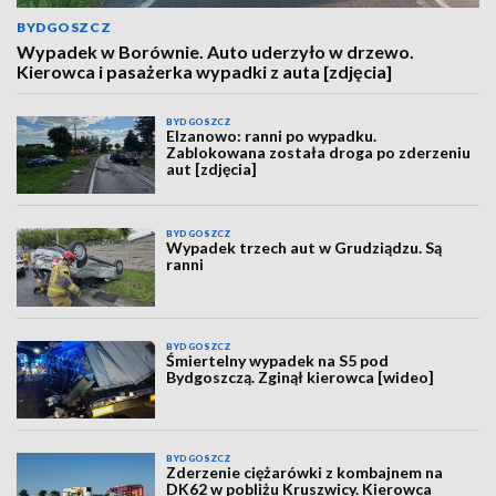
BYDGOSZCZ
Wypadek w Borównie. Auto uderzyło w drzewo.
Kierowca i pasażerka wypadki z auta [zdjęcia]
BYDGOSZCZ
Elzanowo: ranni po wypadku.
Zablokowana została droga po zderzeniu
aut [zdjęcia]
BYDGOSZCZ
Wypadek trzech aut w Grudziądzu. Są
ranni
BYDGOSZCZ
Śmiertelny wypadek na S5 pod
Bydgoszczą. Zginął kierowca [wideo]
BYDGOSZCZ
Zderzenie ciężarówki z kombajnem na
DK62 w pobliżu Kruszwicy. Kierowca