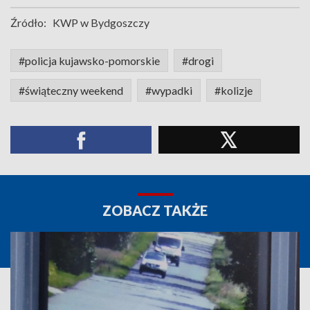
Źródło:
KWP w Bydgoszczy
#policja kujawsko-pomorskie
#drogi
#świąteczny weekend
#wypadki
#kolizje
ZOBACZ TAKŻE