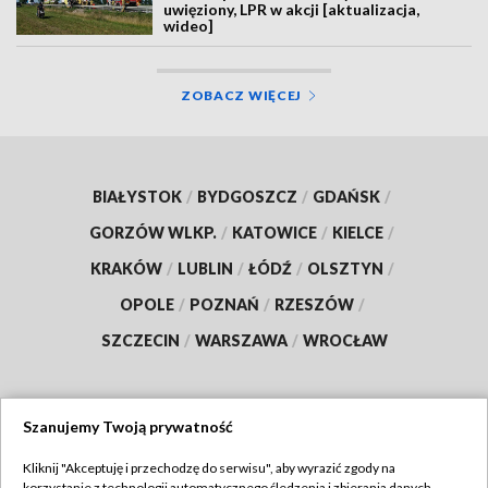
uwięziony, LPR w akcji [aktualizacja,
wideo]
ZOBACZ WIĘCEJ
BIAŁYSTOK
/
BYDGOSZCZ
/
GDAŃSK
/
GORZÓW WLKP.
/
KATOWICE
/
KIELCE
/
KRAKÓW
/
LUBLIN
/
ŁÓDŹ
/
OLSZTYN
/
OPOLE
/
POZNAŃ
/
RZESZÓW
/
SZCZECIN
/
WARSZAWA
/
WROCŁAW
Szanujemy Twoją prywatność
Dołącz do nas:
Kliknij "Akceptuję i przechodzę do serwisu", aby wyrazić zgody na
korzystanie z technologii automatycznego śledzenia i zbierania danych,